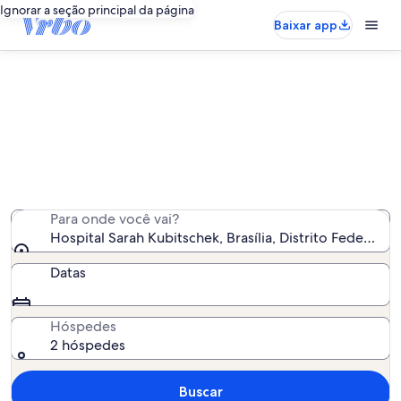
Ignorar a seção principal da página
Baixar app
Aluguéis por temporada perto de
Hospital Sarah Kubitschek
Encontramos 258 aluguéis por temporada para você -
insira suas datas para ver a disponibilidade
Para onde você vai?
Hospital Sarah Kubitschek, Brasília, Distrito Federal, Br
Datas
Hóspedes
2 hóspedes
Buscar