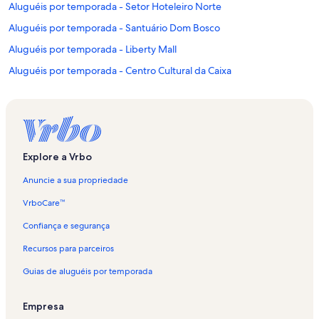
Aluguéis por temporada - Setor Hoteleiro Norte
Aluguéis por temporada - Santuário Dom Bosco
Aluguéis por temporada - Liberty Mall
Aluguéis por temporada - Centro Cultural da Caixa
Aluguéis por temporada - Shopping Conjunto Nacional
Aluguéis por temporada - Banco Central do Brasil
Aluguéis por temporada - Pátio Brasil Shopping
Aluguéis por temporada - Asa Sul
Explore a Vrbo
Aluguéis por temporada - Eixo Monumental
Anuncie a sua propriedade
Aluguéis por temporada - SRPS
VrboCare™
Aluguéis por temporada - Distrito Federal
Confiança e segurança
Aluguéis por temporada - Museu Nacional da República
Recursos para parceiros
Aluguéis por temporada - Asa Norte
Guias de aluguéis por temporada
Aluguéis por temporada - SHCS
Aluguéis por temporada - Brasília Shopping
Empresa