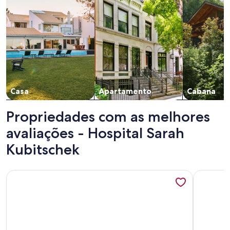
Casa
Apartamento
Cabana
Propriedades com as melhores
avaliações - Hospital Sarah
Kubitschek
Mais informações sobre Apartamento aconchegante perto
Mais info