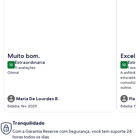
Mais informações sobre Apartamento aconchegante perto
Mais info
Muito bom.
Excele
extraordinária
extra
Extraordinária
Extra
10
10
10 de 10
10 de 10
11 avaliações
1 avali
(11
(1
Otima!
A anfitriã
avaliações)
avali
educada. O
comodidade
outros.
Maria De Lourdes R.
Flav
Estadia: fev. 2025
Estadia: fe
Tranquilidade
Com a Garantia Reserve com Segurança, você tem suporte 24
horas todos os dias.