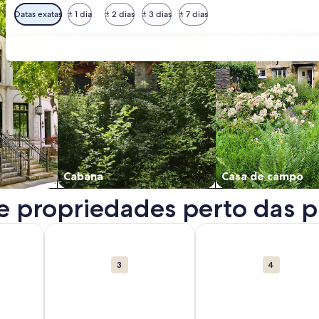
Datas exatas
± 1 dia
± 2 dias
± 3 dias
± 7 dias
Cabana
Casa de campo
re propriedades perto das p
a. Abre em uma nova janela.
re Brasília Shopping. Abre em uma nova janela.
Mais informações sobre Congresso Nacional do Brasi
Mais informações sobre 
3
4