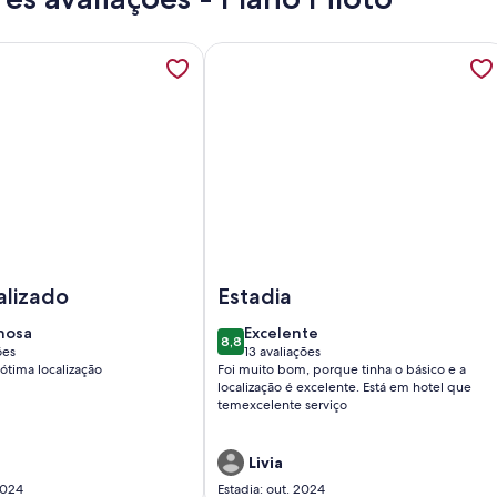
Perto da UNB, abre em uma nova guia
ações sobre OZPED Flats Particulares Athos Bulcão, abre em 
Mais informações sobre OZPED Flats
ZPED Flats Particulares Athos Bulcão
Imagem de OZPED Flats Particulares
alizado
Estadia
hosa
excelente
hosa
Excelente
8,8
8,8 de 10
ões
13 avaliações
(13
ótima localização
Foi muito bom, porque tinha o básico e a
ões)
avaliações)
localização é excelente. Está em hotel que
temexcelente serviço
Livia
2024
Estadia: out. 2024