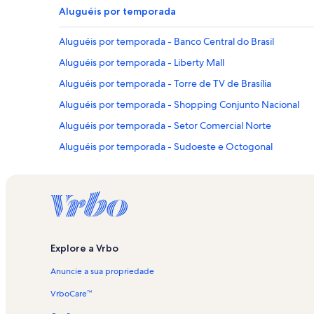
Aluguéis por temporada
Aluguéis por temporada - Banco Central do Brasil
Aluguéis por temporada - Liberty Mall
Aluguéis por temporada - Torre de TV de Brasília
Aluguéis por temporada - Shopping Conjunto Nacional
Aluguéis por temporada - Setor Comercial Norte
Aluguéis por temporada - Sudoeste e Octogonal
Aluguéis por temporada - Museu Nacional da República
Aluguéis por temporada - Setor Noroeste
Aluguéis por temporada - Arena BRB Mané Garrincha
Aluguéis por temporada - Autódromo de Brasília BRB
Explore a Vrbo
Aluguéis por temporada - Brasília
Anuncie a sua propriedade
Aluguéis por temporada - Setor Médico Hospitalar Sul
Aluguéis por temporada - Setor Hoteleiro Norte
VrboCare™