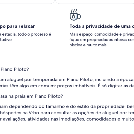
po para relaxar
Toda a privacidade de uma 
à estadia, todo o processo é
Mais espaço, comodidade e privac
tuitivo.
fique em propriedades inteiras co
piscina e muito mais.
Plano Piloto?
 um aluguel por temporada em Plano Piloto, incluindo a época
érias têm algo em comum: preços imbatíveis. É só digitar as da
sa na praia em Plano Piloto?
variam dependendo do tamanho e do estilo da propriedade, be
 hóspedes na Vrbo para consultar as opções de aluguel por te
por avaliações, atividades nas imediações, comodidades e muito