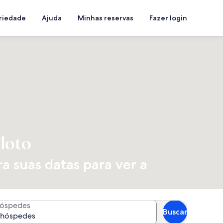
priedade
Ajuda
Minhas reservas
Fazer login
loto
a suas datas para ver a
óspedes
Buscar
 hóspedes