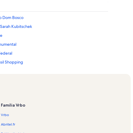
io Dom Bosco
 Sarah Kubitschek
te
onumental
Federal
asil Shopping
 Shopping
 Rádio e TV Norte
mercial Sul
 Cultural da República
Família Vrbo
Vrbo
eleiro Sul
l JK
Abritel.fr