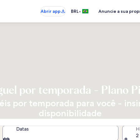
•
Abrir app
BRL
Anuncie a sua pro
guel por temporada - Plano Pi
is por temporada para você - insir
disponibilidade
Datas
H
2