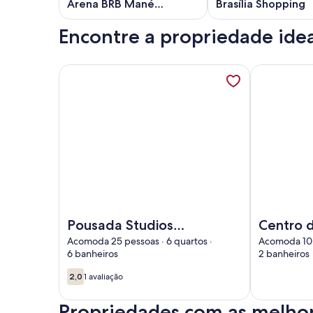
Arena BRB Mané
Brasília Shopping
Garrincha
Encontre a propriedade idea
Mais informações sobre Pousada Studios Congres
Mais informa
Imagem de Pousada Studios Congresso
Imagem de Ce
Pousada Studios
Centro d
Congresso
minutos
Acomoda 25 pessoas · 6 quartos ·
Acomoda 10 p
6 banheiros
2 banheiros
Esplana
Ministér
2,0
1 avaliação
2,0 de 10
(1
avaliação)
Propriedades com as melhore