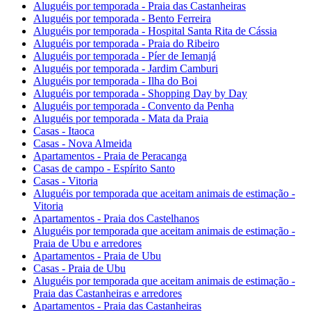
Aluguéis por temporada - Praia das Castanheiras
Aluguéis por temporada - Bento Ferreira
Aluguéis por temporada - Hospital Santa Rita de Cássia
Aluguéis por temporada - Praia do Ribeiro
Aluguéis por temporada - Píer de Iemanjá
Aluguéis por temporada - Jardim Camburi
Aluguéis por temporada - Ilha do Boi
Aluguéis por temporada - Shopping Day by Day
Aluguéis por temporada - Convento da Penha
Aluguéis por temporada - Mata da Praia
Casas - Itaoca
Casas - Nova Almeida
Apartamentos - Praia de Peracanga
Casas de campo - Espírito Santo
Casas - Vitoria
Aluguéis por temporada que aceitam animais de estimação -
Vitoria
Apartamentos - Praia dos Castelhanos
Aluguéis por temporada que aceitam animais de estimação -
Praia de Ubu e arredores
Apartamentos - Praia de Ubu
Casas - Praia de Ubu
Aluguéis por temporada que aceitam animais de estimação -
Praia das Castanheiras e arredores
Apartamentos - Praia das Castanheiras