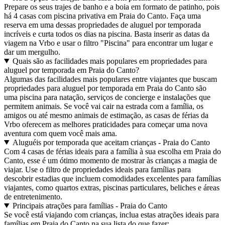
Prepare os seus trajes de banho e a boia em formato de patinho, pois
há 4 casas com piscina privativa em Praia do Canto. Faça uma
reserva em uma dessas propriedades de aluguel por temporada
incríveis e curta todos os dias na piscina. Basta inserir as datas da
viagem na Vrbo e usar o filtro "Piscina" para encontrar um lugar e
dar um mergulho.
Quais são as facilidades mais populares em propriedades para
aluguel por temporada em Praia do Canto?
Algumas das facilidades mais populares entre viajantes que buscam
propriedades para aluguel por temporada em Praia do Canto são
uma piscina para natação, serviços de concierge e instalações que
permitem animais. Se você vai cair na estrada com a família, os
amigos ou até mesmo animais de estimação, as casas de férias da
Vrbo oferecem as melhores praticidades para começar uma nova
aventura com quem você mais ama.
Aluguéis por temporada que aceitam crianças - Praia do Canto
Com 4 casas de férias ideais para a família à sua escolha em Praia do
Canto, esse é um ótimo momento de mostrar às crianças a magia de
viajar. Use o filtro de propriedades ideais para famílias para
descobrir estadias que incluem comodidades excelentes para famílias
viajantes, como quartos extras, piscinas particulares, beliches e áreas
de entretenimento.
Principais atrações para famílias - Praia do Canto
Se você está viajando com crianças, inclua estas atrações ideais para
famílias em Praia do Canto na sua lista do que fazer: