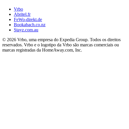
Vrbo
Abritel.fr
FeWo-direkt.de
Bookabach.co.nz
Stayz.com.au
© 2026 Vrbo, uma empresa do Expedia Group. Todos os direitos
reservados. Vrbo e o logotipo da Vrbo são marcas comerciais ou
marcas registradas da HomeAway.com, Inc.