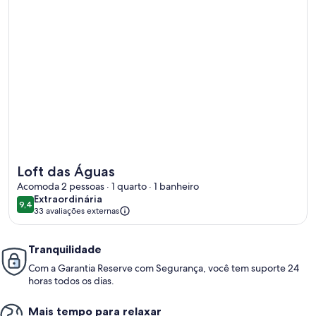
Mais informações sobre Loft das Águas
Loft das Águas
Acomoda 2 pessoas · 1 quarto · 1 banheiro
extraordinária
Extraordinária
9,4
9,4 de 10
33 avaliações externas
Tranquilidade
Com a Garantia Reserve com Segurança, você tem suporte 24
horas todos os dias.
Mais tempo para relaxar