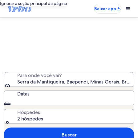
Ignorar a seção principal da página
Baixar app
Aluguéis por temporada perto de
Serra da Mantiqueira
Encontramos 9 aluguéis por temporada para você -
insira suas datas para ver a disponibilidade
Para onde você vai?
Serra da Mantiqueira, Baependi, Minas Gerais, Brasil
Datas
Hóspedes
2 hóspedes
Buscar