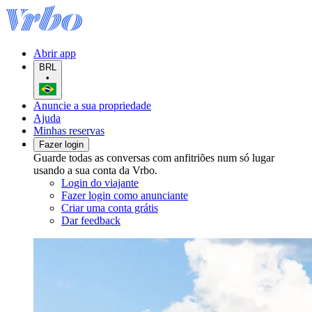
Abrir app
BRL
•
Anuncie a sua propriedade
Ajuda
Minhas reservas
Fazer login
Guarde todas as conversas com anfitriões num só lugar
usando a sua conta da Vrbo.
Login do viajante
Fazer login como anunciante
Criar uma conta grátis
Dar feedback