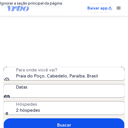
Ignorar a seção principal da página
Baixar app
Aluguéis por temporada perto de
Praia do Poço
Encontramos 498 aluguéis por temporada para você -
insira suas datas para ver a disponibilidade
Para onde você vai?
Praia do Poço, Cabedelo, Paraíba, Brasil
Datas
Hóspedes
2 hóspedes
Buscar