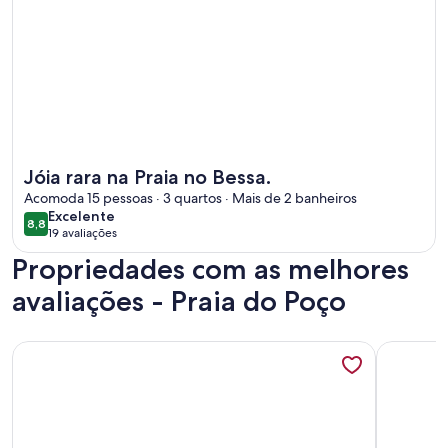
Mais informações sobre Jóia rara na Praia no Bessa.
Jóia rara na Praia no Bessa.
Acomoda 15 pessoas · 3 quartos · Mais de 2 banheiros
excelente
Excelente
8,8
8,8 de 10
19 avaliações
(19
Propriedades com as melhores
avaliações)
avaliações - Praia do Poço
Mais informações sobre Praia & Poesia - Manaíra
Mais info