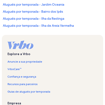
Aluguéis por temporada - Jardim Oceania
Aluguéis por temporada - Bairro dos Ipês
Aluguéis por temporada - Ilha da Restinga
Aluguéis por temporada - Ilha de Areia Vermelha
Aluguéis por temporada - Recanto do Poço
Aluguéis por temporada - Praia de Camboinha
Aluguéis por temporada - Cabedelo
Aluguéis por temporada - Praia do Miramar
Explore a Vrbo
Aluguéis por temporada - Praia de Ponta de Mato
Anuncie a sua propriedade
Aluguéis por temporada - Praia do Dique
VrboCare™
Aluguéis por temporada - Bessa
Confiança e segurança
Aluguéis por temporada - Praia Formosa
Recursos para parceiros
Aluguéis por temporada - Praia de Areia Dourada
Guias de aluguéis por temporada
Aluguéis por temporada - Vila São João
Aluguéis por temporada - João Agripino
Empresa