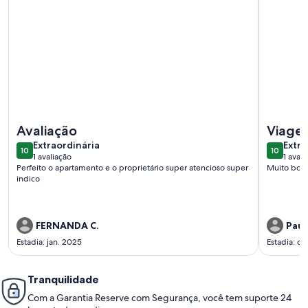
Mais informações sobre Praia & Poesia - Manaíra
Mais info
Avaliação
Viage
extraordinária
extra
Extraordinária
Extra
10
10
10 de 10
10 de 10
1 avaliação
1 avali
(1
(1
Perfeito o apartamento e o proprietário super atencioso super
Muito bom 
avaliação)
avali
indico
FERNANDA C.
Paul
Estadia: jan. 2025
Estadia: d
Tranquilidade
Com a Garantia Reserve com Segurança, você tem suporte 24