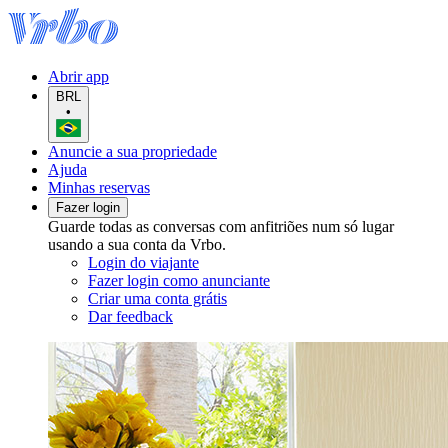
Abrir app
BRL
•
Anuncie a sua propriedade
Ajuda
Minhas reservas
Fazer login
Guarde todas as conversas com anfitriões num só lugar
usando a sua conta da Vrbo.
Login do viajante
Fazer login como anunciante
Criar uma conta grátis
Dar feedback