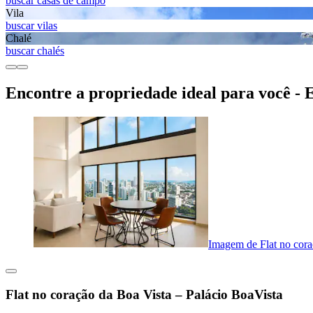
buscar casas de campo
Vila
buscar vilas
Chalé
buscar chalés
Encontre a propriedade ideal para você - 
Imagem de Flat no cora
Flat no coração da Boa Vista – Palácio BoaVista