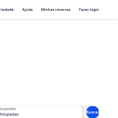
priedade
Ajuda
Minhas reservas
Fazer login
Fundo
a suas datas para ver a
óspedes
Buscar
 hóspedes