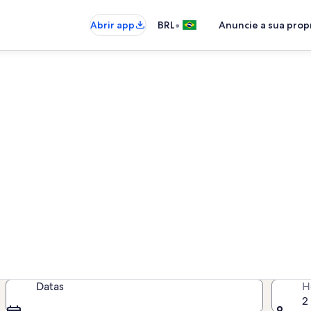
•
Abrir app
BRL
Anuncie a sua pro
uel por temporada - Riacho 
is por temporada para você - insir
disponibilidade
Datas
H
2