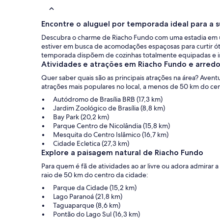
Encontre o aluguel por temporada ideal para a 
Descubra o charme de Riacho Fundo com uma estadia em um
estiver em busca de acomodações espaçosas para curtir ót
temporada dispõem de cozinhas totalmente equipadas e in
Atividades e atrações em Riacho Fundo e arred
Quer saber quais são as principais atrações na área? Aven
atrações mais populares no local, a menos de 50 km do ce
Autódromo de Brasília BRB (17,3 km)
Jardim Zoológico de Brasília (8,8 km)
Bay Park (20,2 km)
Parque Centro de Nicolândia (15,8 km)
Mesquita do Centro Islâmico (16,7 km)
Cidade Ecletica (27,3 km)
Explore a paisagem natural de Riacho Fundo
Para quem é fã de atividades ao ar livre ou adora admirar 
raio de 50 km do centro da cidade:
Parque da Cidade (15,2 km)
Lago Paranoá (21,8 km)
Taguaparque (8,6 km)
Pontão do Lago Sul (16,3 km)