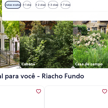
Datas exatas
± 1 dia
± 2 dias
± 3 dias
± 7 dias
Cabana
Casa de campo
l para você - Riacho Fundo
suite, Up to 6 Guests, 1G Wi-Fi, Jr Catito, abre em uma nova
ções sobre Ap 75m2, 2 Bedrooms/suite, Up to 7 Guests, WI-FI
Mais informações sobre Hospedaria