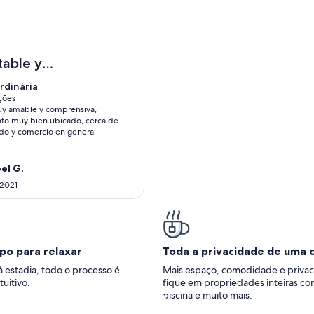
 metrô com condomínio completo
Vizinho A Esplanada!!!!!!
table y
dor
rdinária
rdinária
ações
y amable y comprensiva,
ções)
o muy bien ubicado, cerca de
o y comercio en general
el G.
 2021
po para relaxar
Toda a privacidade de uma 
à estadia, todo o processo é
Mais espaço, comodidade e privac
tuitivo.
fique em propriedades inteiras co
piscina e muito mais.