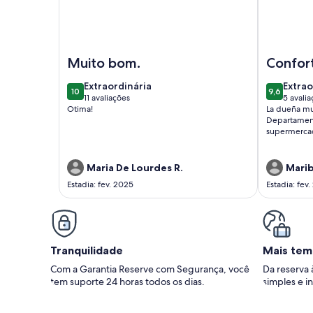
Imagem de Apartamento aconchegante perto do
Imagem de 
Muito bom.
Confor
acoge
extraordinária
extrao
Extraordinária
Extrao
10
9,6
10 de 10
9,6 de 10
11 avaliações
5 avali
(11
(5
Otima!
La dueña mu
avaliações)
avalia
Departament
supermercad
Maria De Lourdes R.
Marib
Estadia: fev. 2025
Estadia: fev.
Tranquilidade
Mais tem
Com a Garantia Reserve com Segurança, você
Da reserva 
tem suporte 24 horas todos os dias.
simples e in