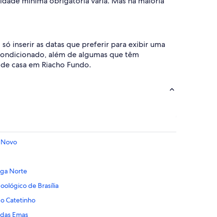
dade mínima obrigatória varia. Mas na maioria
 inserir as datas que preferir para exibir uma
condicionado, além de algumas que têm
a de casa em Riacho Fundo.
o Novo
nga Norte
ológico de Brasília
o Catetinho
 das Emas