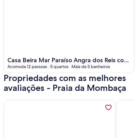
Mais informações sobre Casa Beira Mar Paraíso Angra dos Re
Casa Beira Mar Paraíso Angra dos Reis com
piscina, deck e muito mais!
Acomoda 12 pessoas · 5 quartos · Mais de 5 banheiros
Propriedades com as melhores
avaliações - Praia da Mombaça
Mais informações sobre Casa de praia Garatucaia
Mais inf