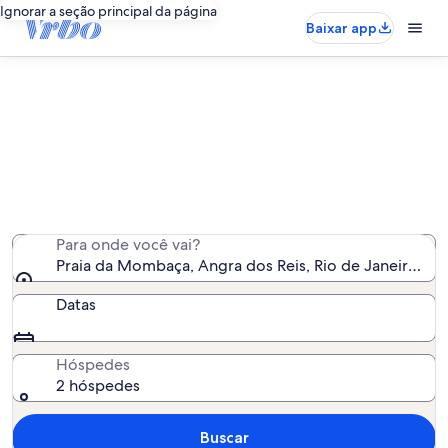
Ignorar a seção principal da página
Baixar app
Aluguéis por temporada perto de
Praia da Mombaça
Encontramos 271 aluguéis por temporada para você -
insira suas datas para ver a disponibilidade
Para onde você vai?
Praia da Mombaça, Angra dos Reis, Rio de Janeiro (est
Datas
Hóspedes
2 hóspedes
Buscar