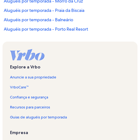
Aluguéis por temporada - Morro da Cruz
Aluguéis por temporada - Praia da Biscaia
Aluguéis por temporada - Balneário
Aluguéis por temporada - Porto Real Resort
Aluguéis por temporada - Mombaça
Aluguéis por temporada - Parque das Palmeiras
Aluguéis por temporada - Portogalo
Aluguéis por temporada - Cais de Santa Luzia
Explore a Vrbo
Aluguéis por temporada - Praia do Laboratório
Anuncie a sua propriedade
Aluguéis por temporada - Ponta Leste
VrboCare™
Aluguéis por temporada - Centro de Angra dos Reis
Confiança e segurança
Aluguéis por temporada - Cais Turistico de Santa Luzia
Recursos para parceiros
Aluguéis por temporada - Shopping Piratas
Guias de aluguéis por temporada
Aluguéis por temporada - Biscaia
Aluguéis por temporada - Ilha de Cataguás
Empresa