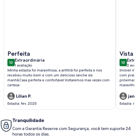
Mais informações sobre Casa de praia Garatucaia
Mais inf
Perfeita
Vista 
extraordinária
extra
Extraordinária
Extra
10
10
10 de 10
10 de 10
1 avaliação
2 aval
(1
(2
Minha estadia foi maravilhosa, a anfitriã foi perfeita e nos
Imóvel mu
avaliação)
avali
recebeu muito bem e com um delicioso lanche da
com praia p
manhã.Casa perfeita e confortável.Voltaremos mas vezes com
próximas. P
certeza
maravilhos
Lilian P.
jana
Estadia: fev. 2025
Estadia: m
Tranquilidade
Com a Garantia Reserve com Segurança, você tem suporte 24
horas todos os dias.