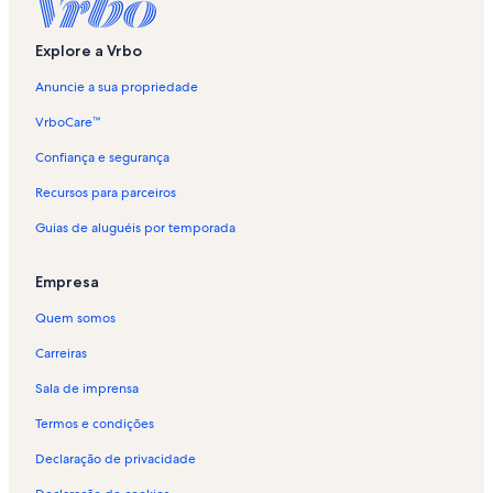
Aluguéis por temporada - Arraial do Cabo
Aluguéis por temporada - Village da Ferradura
Explore a Vrbo
Aluguéis por temporada - Alto de Búzios
Anuncie a sua propriedade
Aluguéis por temporada - Estátua de Brigitte Bardot
VrboCare™
Aluguéis por temporada - Praia Azedinha
Confiança e segurança
Aluguéis por temporada - Praia Azeda
Recursos para parceiros
Aluguéis por temporada - Ferradurinha
Guias de aluguéis por temporada
Aluguéis por temporada - Brava
Aluguéis por temporada - Praia Rasa
Empresa
Aluguéis por temporada - Praia da Ferradura
Quem somos
Aluguéis por temporada - Praia de João Fernandes
Carreiras
Aluguéis por temporada - Buziosnauta
Sala de imprensa
Aluguéis por temporada - João Fernandes
Termos e condições
Aluguéis por temporada - Cabo Frio
Declaração de privacidade
Aluguéis por temporada - Humaitá