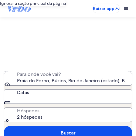
Ignorar a seção principal da página
Baixar app
Aluguéis por temporada perto de
Praia do Forno
Encontramos 813 aluguéis por temporada para você -
insira suas datas para ver a disponibilidade
Para onde você vai?
Praia do Forno, Búzios, Rio de Janeiro (estado), Brasil
Datas
Hóspedes
2 hóspedes
Buscar