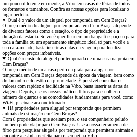
um pouco diferente em mente, a Vrbo tem casas de férias de todos
os formatos e tamanhos. Confira as nossas opções para localizar o
lugar perfeito.
Qual é o valor de um aluguel por temporada em Cem Braças?
O preço médio do aluguel por temporada em Cem Braças depende
de diversos fatores como a estação, o tipo de propriedade e a
duração da estadia. Se você quer ficar em um bangalô espaçoso para
toda a família ou um apartamento simpático ideal só para você e a
sua cara-metade, basta inserir as datas da viagem para localizar
opções com preços imbatíveis.
Qual é o custo do aluguel por temporada de uma casa na praia em
Cem Braças?
O preço médio de uma casa perto da praia para alugar por
temporada em Cem Braças depende da época da viagem, bem como
do tamanho e do estilo da propriedade. É possível consultar os
valores com rapidez e facilidade na Vrbo, basta inserir as datas da
viagem. Depois, use os nossos práticos filtros para escolher o
número de quartos e as comodidades fundamentais para você, como
Wi-Fi, piscina e ar-condicionado.
Há propriedades para aluguel por temporada que permitem
animais de estimação em Cem Braças?
Com 8 propriedades que aceitam pets, o seu companheiro peludo
também pode viajar para Cem Braças. Use a nossa ferramenta de
filtro para pesquisar aluguéis por temporada que permitem animais e
encontre a estadia perfeita para o seu pet na Vrbo.