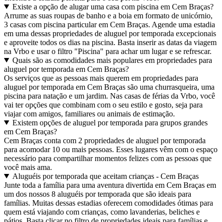
Existe a opção de alugar uma casa com piscina em Cem Braças?
Arrume as suas roupas de banho e a boia em formato de unicórnio,
3 casas com piscina particular em Cem Braças. Agende uma estadia
em uma dessas propriedades de aluguel por temporada excepcionais
e aproveite todos os dias na piscina. Basta inserir as datas da viagem
na Vrbo e usar o filtro "Piscina" para achar um lugar e se refrescar.
Quais são as comodidades mais populares em propriedades para
aluguel por temporada em Cem Braças?
Os serviços que as pessoas mais querem em propriedades para
aluguel por temporada em Cem Braças são uma churrasqueira, uma
piscina para natação e um jardim. Nas casas de férias da Vrbo, você
vai ter opções que combinam com o seu estilo e gosto, seja para
viajar com amigos, familiares ou animais de estimação.
Existem opções de aluguel por temporada para grupos grandes
em Cem Braças?
Cem Braças conta com 2 propriedades de aluguel por temporada
para acomodar 10 ou mais pessoas. Esses lugares vêm com o espaço
necessário para compartilhar momentos felizes com as pessoas que
você mais ama.
Aluguéis por temporada que aceitam crianças - Cem Braças
Junte toda a família para uma aventura divertida em Cem Braças em
um dos nossos 8 aluguéis por temporada que são ideais para
famílias. Muitas dessas estadias oferecem comodidades ótimas para
quem está viajando com crianças, como lavanderias, beliches e
pátios. Basta clicar no filtro de propriedades ideais para famílias e