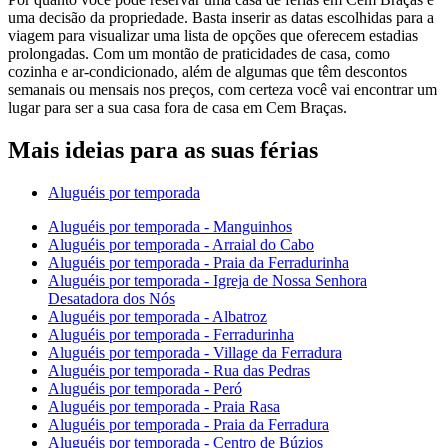
uma decisão da propriedade. Basta inserir as datas escolhidas para a
viagem para visualizar uma lista de opções que oferecem estadias
prolongadas. Com um montão de praticidades de casa, como
cozinha e ar-condicionado, além de algumas que têm descontos
semanais ou mensais nos preços, com certeza você vai encontrar um
lugar para ser a sua casa fora de casa em Cem Braças.
Mais ideias para as suas férias
Aluguéis por temporada
Aluguéis por temporada - Manguinhos
Aluguéis por temporada - Arraial do Cabo
Aluguéis por temporada - Praia da Ferradurinha
Aluguéis por temporada - Igreja de Nossa Senhora
Desatadora dos Nós
Aluguéis por temporada - Albatroz
Aluguéis por temporada - Ferradurinha
Aluguéis por temporada - Village da Ferradura
Aluguéis por temporada - Rua das Pedras
Aluguéis por temporada - Peró
Aluguéis por temporada - Praia Rasa
Aluguéis por temporada - Praia da Ferradura
Aluguéis por temporada - Centro de Búzios