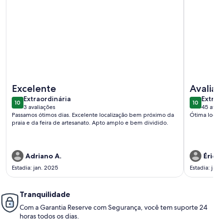
Mais informações sobre Apto Confortável - Praia do Forte
Mais infor
Excelente
Avalia
extraordinária
extra
Extraordinária
Extra
10
10
10 de 10
10 de 10
3 avaliações
45 ava
(3
(45
Passamos ótimos dias. Excelente localização bem próximo da
Ótima local
avaliações)
avali
praia e da feira de artesanato. Apto amplo e bem dividido.
Adriano A.
Érica
Estadia: jan. 2025
Estadia: ja
Tranquilidade
Com a Garantia Reserve com Segurança, você tem suporte 24
horas todos os dias.