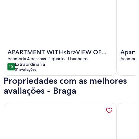
Mais informações sobre APARTMENT WITH<br>VIEW OF P
Mais info
APARTMENT WITH<br>VIEW OF
Aparta
PRAIA DO FORTE
Acomoda 4 pessoas · 1 quarto · 1 banheiro
Portei
Acomoda 8
extraordinária
Extraordinária
Dunas 
10
10 de 10
51 avaliações
(51
Propriedades com as melhores
avaliações)
avaliações - Braga
Mais informações sobre Apto Confortável - Praia do Forte
Mais infor