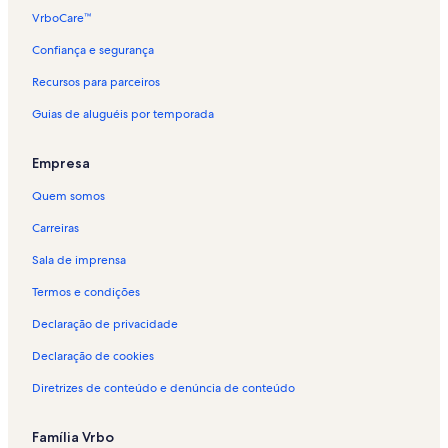
Aluguéis por temporada - Jardim Flamboyant
VrboCare™
Aluguéis por temporada - Peró
Confiança e segurança
Aluguéis por temporada - Capela de Nossa Senhora da Guia
Recursos para parceiros
Aluguéis por temporada - Guarani
Guias de aluguéis por temporada
Aluguéis por temporada - São Cristóvão
Aluguéis por temporada - Estádio Municipal Alair Corrêa
Empresa
Aluguéis por temporada - Prainha
Quem somos
Aluguéis por temporada - Parque Central
Carreiras
Aluguéis por temporada - Canal
Sala de imprensa
Aluguéis por temporada - Cabo Frio
Termos e condições
Aluguéis por temporada - Praia de Geribá
Declaração de privacidade
Aluguéis por temporada - Rua dos Biquínis
Declaração de cookies
Aluguéis por temporada - Vila Blanche
Diretrizes de conteúdo e denúncia de conteúdo
Aluguéis por temporada - Ilha do Japonês
Aluguéis por temporada - Jardim Olinda
Família Vrbo