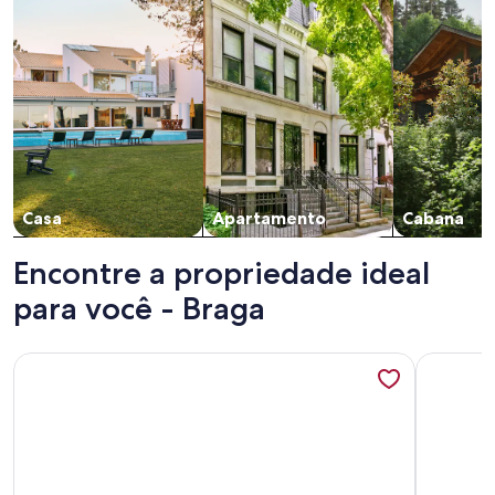
Casa
Apartamento
Cabana
Encontre a propriedade ideal
para você - Braga
Mais informações sobre APARTMENT WITH<br>VIEW OF P
Mais info