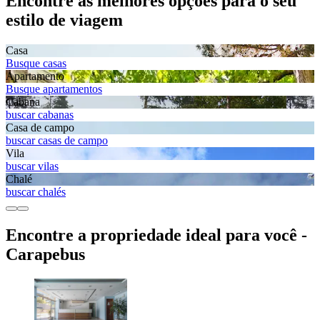
Encontre as melhores opções para o seu
estilo de viagem
Casa
Busque casas
Apartamento
Busque apartamentos
Cabana
buscar cabanas
Casa de campo
buscar casas de campo
Vila
buscar vilas
Chalé
buscar chalés
Encontre a propriedade ideal para você -
Carapebus