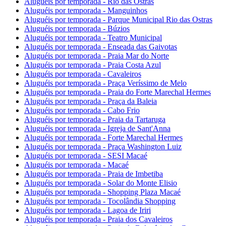
Aluguéis por temporada - Rio das Ostras
Aluguéis por temporada - Manguinhos
Aluguéis por temporada - Parque Municipal Rio das Ostras
Aluguéis por temporada - Búzios
Aluguéis por temporada - Teatro Municipal
Aluguéis por temporada - Enseada das Gaivotas
Aluguéis por temporada - Praia Mar do Norte
Aluguéis por temporada - Praia Costa Azul
Aluguéis por temporada - Cavaleiros
Aluguéis por temporada - Praça Veríssimo de Melo
Aluguéis por temporada - Praia do Forte Marechal Hermes
Aluguéis por temporada - Praça da Baleia
Aluguéis por temporada - Cabo Frio
Aluguéis por temporada - Praia da Tartaruga
Aluguéis por temporada - Igreja de Sant'Anna
Aluguéis por temporada - Forte Marechal Hermes
Aluguéis por temporada - Praça Washington Luiz
Aluguéis por temporada - SESI Macaé
Aluguéis por temporada - Macaé
Aluguéis por temporada - Praia de Imbetiba
Aluguéis por temporada - Solar do Monte Elisio
Aluguéis por temporada - Shopping Plaza Macaé
Aluguéis por temporada - Tocolândia Shopping
Aluguéis por temporada - Lagoa de Iriri
Aluguéis por temporada - Praia dos Cavaleiros