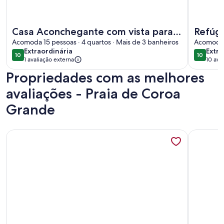
Mais informações sobre Casa Aconchegante com vista para 
Mais info
Casa Aconchegante com vista para o
Refúgi
mar e em meio à natureza. Com
Acomoda 15 pessoas · 4 quartos · Mais de 3 banheiros
Piscin
Acomoda 1
extraordinária
extra
Extraordinária
Extra
piscina!
10
10
10 de 10
10 de 10
1 avaliação externa
10 ava
Propriedades com as melhores
avaliações - Praia de Coroa
Grande
Mais informações sobre Chalé Jaguanum 1
Mais info