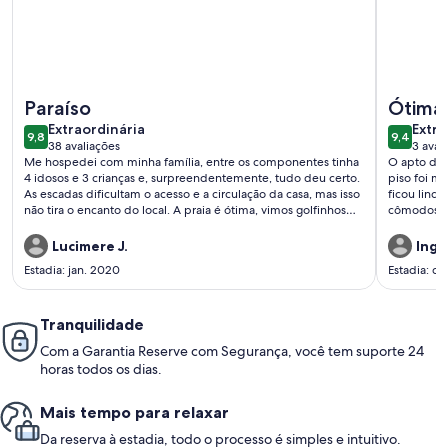
Mais informações sobre Chalé Jaguanum 1
Mais info
Paraíso
Ótima
extraordinária
extra
Extraordinária
Extra
9,8
9,4
9,8 de 10
9,4 de 1
38 avaliações
3 aval
(38
(3
Me hospedei com minha família, entre os componentes tinha
O apto da 
avaliações)
avali
4 idosos e 3 crianças e, surpreendentemente, tudo deu certo.
piso foi m
As escadas dificultam o acesso e a circulação da casa, mas isso
ficou lindo. Os quartos são ótimos e amamos a disposição
não tira o encanto do local. A praia é ótima, vimos golfinhos
cômodos. Apenas sentimos falta de um ventilador na sala, o
diariamente passeando no mar, visitamos as outras ilhas de
que acabo
caiaque ( Que faz parte da casa), contratamos um barqueiro
levamos um
Lucimere J.
Ingri
local para levar os idosos e as crianças em outras praias. Tudo
foi avisado de a
Estadia: jan. 2020
Estadia: de
perfeito! Pra quem ama a natureza, curte o silêncio e quer
estadia e j
viver dias de sossego, recomendo a casa! É perfeita ! A Paula e
o Alexandre são super gentis, dão dicas preciosas e muita
atenção.
Tranquilidade
Com a Garantia Reserve com Segurança, você tem suporte 24
horas todos os dias.
Mais tempo para relaxar
Da reserva à estadia, todo o processo é simples e intuitivo.