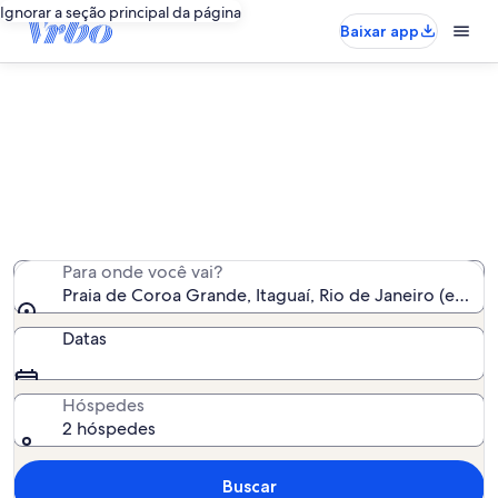
Ignorar a seção principal da página
Baixar app
Aluguéis por temporada perto de
Praia de Coroa Grande
Encontramos 48 aluguéis por temporada para você -
insira suas datas para ver a disponibilidade
Para onde você vai?
Praia de Coroa Grande, Itaguaí, Rio de Janeiro (estado)
Datas
Hóspedes
2 hóspedes
Buscar