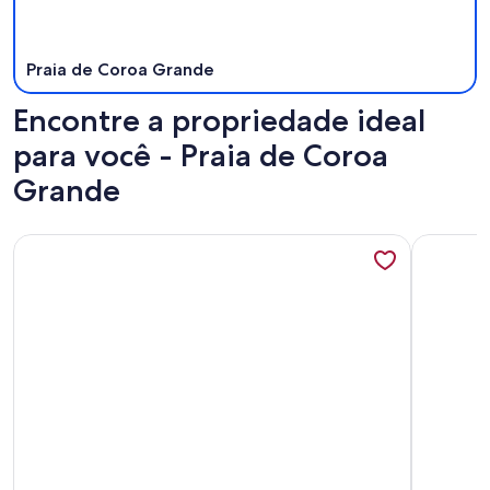
Praia de Coroa Grande
Encontre a propriedade ideal
para você - Praia de Coroa
Grande
Mais informações sobre Casa Aconchegante com vista para 
Mais info