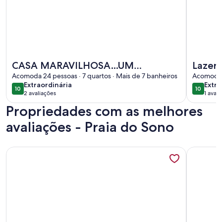
Mais informações sobre CASA MARAVILHOSA...UM VERD
Mais info
CASA MARAVILHOSA...UM
Lazer 
VERDADEIRO PARAÍSO EM
Acomoda 24 pessoas · 7 quartos · Mais de 7 banheiros
Acomoda 1
extraordinária
extra
Extraordinária
Extra
ITAMAMBUCA
10
10
10 de 10
10 de 10
2 avaliações
1 avali
(2
(1
Propriedades com as melhores
avaliações)
avali
avaliações - Praia do Sono
Mais informações sobre Ampla casa, bem localizada (700m c
Mais info