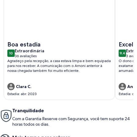
Mais informações sobre Ampla casa, bem localizada (700m c
Mais info
Boa estadia
Excele
extraordinária
extra
Extraordinária
Extra
10
9,4
10 de 10
9,4 de 1
36 avaliações
3 aval
(36
(3
Agradeço pela recepção, a casa estava limpa e bem equipada
O dono da 
avaliações)
avali
para nos receber. A comunicação com o Arnoni anterior à
exatamente
nossa chegada também foi muito eficiente.
arrumada!!
Clara C.
Ana 
Estadia: abr. 2023
Estadia: de
Tranquilidade
Com a Garantia Reserve com Segurança, você tem suporte 24
horas todos os dias.