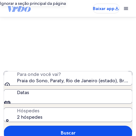
Ignorar a seção principal da página
Baixar app
Aluguéis por temporada perto de
Praia do Sono
Encontramos 99 aluguéis por temporada para você -
insira suas datas para ver a disponibilidade
Para onde você vai?
Praia do Sono, Paraty, Rio de Janeiro (estado), Brasil
Datas
Hóspedes
2 hóspedes
Buscar