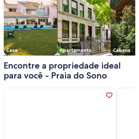
Casa
Apartamento
Cabana
Encontre a propriedade ideal
para você - Praia do Sono
Mais informações sobre CASA MARAVILHOSA...UM VERD
Mais info