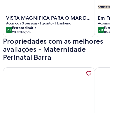
Anfitrião P
Mais informações sobre VISTA MAGNIFICA PARA O MAR D
Mais info
VISTA MAGNIFICA PARA O MAR DA
Em Fre
PRAIA DE COPACABANA ESPERA
Acomoda 3 pessoas · 1 quarto · 1 banheiro
Tranqu
Acomoda 6
extraordinária
extra
Extraordinária
Extra
POR TI! <br><br>
Facili
9,4
9,8
9,4 de 10
9,8 de 1
20 avaliações
116 av
(20
(116
Propriedades com as melhores
avaliações)
avali
avaliações - Maternidade
Perinatal Barra
Mais informações sobre Rua Barão de Ipanema 2 quartos
Mais info