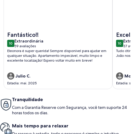
Mais informações sobre Rua Barão de Ipanema 2 quartos
Mais info
Fantástico!!
Excel
extraordinária
extra
Extraordinária
Extra
10
10
10 de 10
10 de 10
59 avaliações
37 ava
(59
(37
Eleonora é super querida! Sempre disponível para ajudar em
Tudo ótimo
avaliações)
avali
qualquer situação. Apartamento impecável, muito limpo e
João nos r
excelente localização! Espero voltar muito em breve!
Julio C.
Moe
Estadia: mai. 2025
Estadia: se
Tranquilidade
Com a Garantia Reserve com Segurança, você tem suporte 24
horas todos os dias.
Mais tempo para relaxar
Da reserva à estadia, todo o processo é simples e intuitivo.