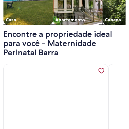
Casa
Apartamento
Cabana
Encontre a propriedade ideal
para você - Maternidade
Perinatal Barra
Mais informações sobre VISTA MAGNIFICA PARA O MAR D
Mais info