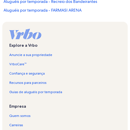
Aluguéis por temporada - Recreio dos Bandeirantes
Aluguéis por temporada - FARMASI ARENA
Aluguéis por temporada - Alto da Boa Vista
Aluguéis por temporada - Morro do Pinheiro
Aluguéis por temporada - Parque dos Atletas
Aluguéis por temporada - Pechincha
Explore a Vrbo
Aluguéis por temporada - Ipanema
Anuncie a sua propriedade
Aluguéis por temporada - Barra Shopping
VrboCare™
Aluguéis por temporada - Freguesia
Confiança e segurança
Aluguéis por temporada - Curicica
Recursos para parceiros
Aluguéis por temporada - Praia da Joatinga
Guias de aluguéis por temporada
Aluguéis por temporada - Praia do Pepê
Aluguéis por temporada - Leblon
Empresa
Aluguéis por temporada - Copacabana
Quem somos
Aluguéis por temporada - Parque Bosque da Barra
Carreiras