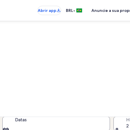
•
Abrir app
BRL
Anuncie a sua pro
or temporada perto de Lagoa 
s por temporada para você - insir
disponibilidade
Datas
H
2