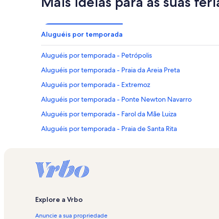
Mais ideias para as suas féri
Aluguéis por temporada
Aluguéis por temporada - Petrópolis
Aluguéis por temporada - Praia da Areia Preta
Aluguéis por temporada - Extremoz
Aluguéis por temporada - Ponte Newton Navarro
Aluguéis por temporada - Farol da Mãe Luiza
Aluguéis por temporada - Praia de Santa Rita
Aluguéis por temporada - Teatro Alberto Maranhão
Aluguéis por temporada - Natal
Aluguéis por temporada - Praia de Pitangui
Aluguéis por temporada - Teatro Riachuelo
Explore a Vrbo
Aluguéis por temporada - Praia da Redinha
Anuncie a sua propriedade
Aluguéis por temporada - Praia do Y