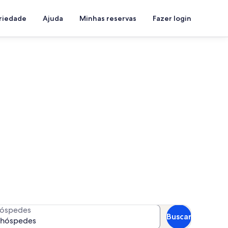
priedade
Ajuda
Minhas reservas
Fazer login
de Genipabu
a suas datas para ver a
óspedes
Buscar
 hóspedes