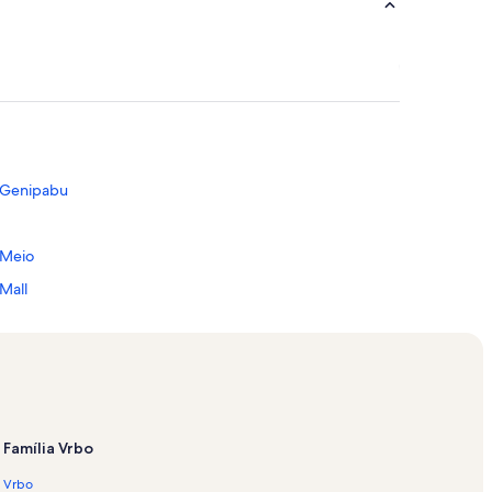
e Genipabu
 Meio
Mall
bu
lta
ermelho
afé Filho
Família Vrbo
de Turismo
Vrbo
 Metropolitana de Natal