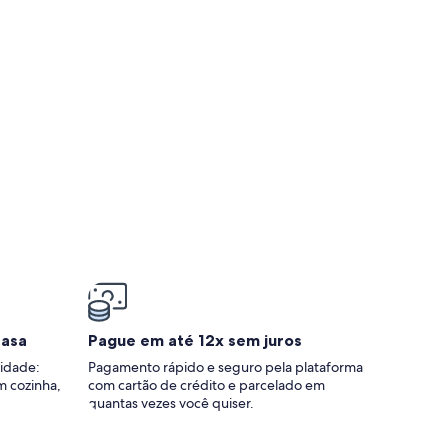
acidade de Até 6 pessoas
casa
Pague em até 12x sem juros
idade:
Pagamento rápido e seguro pela plataforma
m cozinha,
com cartão de crédito e parcelado em
quantas vezes você quiser.