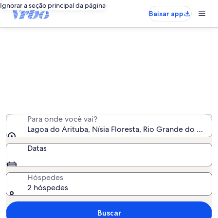
Ignorar a seção principal da página
Baixar app
Aluguéis por temporada perto de
Lagoa do Arituba
Encontramos 59 aluguéis por temporada para você -
insira suas datas para ver a disponibilidade
Para onde você vai?
Lagoa do Arituba, Nísia Floresta, Rio Grande do Norte,
Datas
Hóspedes
2 hóspedes
Buscar