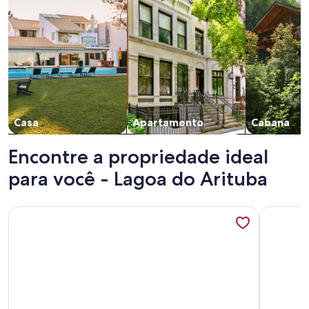
Casa
Apartamento
Cabana
Encontre a propriedade ideal
para você - Lagoa do Arituba
Mais informações sobre VILAMAR CASA SIBAUMA
Mais info