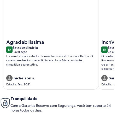
Mais informações sobre Large house with garden and pool 
Mais inf
Agradabilíssima
Incríve
extraordinária
extra
Extraordinária
Extra
10
10
10 de 10
10 de 10
1 avaliação
25 ava
(1
(25
Foi muito boa a estadia. Fomos bem assistidos e acolhidos. O
O conforto,
avaliação)
avali
caseiro André é super solícito e a dona Nivia bastante
limpeza é i
simpática e prestativa.
de amacian
disso seri
proprietári
(Jair) tão
nichelson s.
Sâma
bem estar 
Estadia: fev. 2021
Estadia: ma
em todos o
Muito obri
Tranquilidade
Com a Garantia Reserve com Segurança, você tem suporte 24
horas todos os dias.