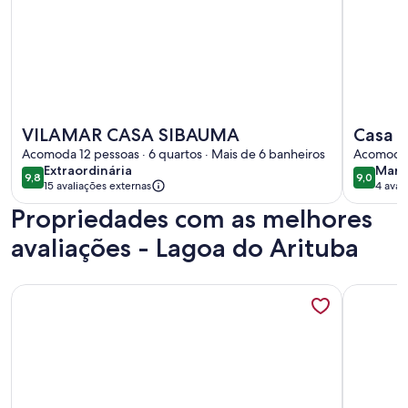
Mais informações sobre VILAMAR CASA SIBAUMA
Mais info
VILAMAR CASA SIBAUMA
Casa 4
Acomoda 12 pessoas · 6 quartos · Mais de 6 banheiros
cotove
Acomoda 1
extraordinária
mara
Extraordinária
Mara
9,8
9,0
9,8 de 10
9,0 de 1
15 avaliações externas
4 aval
(4
Propriedades com as melhores
avali
avaliações - Lagoa do Arituba
Mais informações sobre Large house with garden and pool 
Mais inf