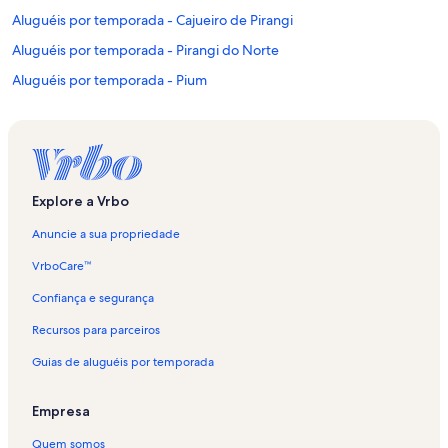
Aluguéis por temporada - Cajueiro de Pirangi
Aluguéis por temporada - Pirangi do Norte
Aluguéis por temporada - Pium
Aluguéis por temporada - Nísia Floresta
Aluguéis por temporada - Cotovelo
Aluguéis por temporada - Pirangi do Sul
Aluguéis por temporada - Alcaçus
Explore a Vrbo
Aluguéis por temporada - Senador Georgino Avelino
Anuncie a sua propriedade
Aluguéis por temporada - Praia de Pirangi
VrboCare™
Aluguéis por temporada - Lagoa de Carcara
Confiança e segurança
Aluguéis por temporada - Praia do Giz
Recursos para parceiros
Aluguéis por temporada - Praia do Amor
Guias de aluguéis por temporada
Aluguéis por temporada - Praia Baía dos Golfinhos
Aluguéis por temporada - Ponta Negra
Empresa
Aluguéis por temporada - Praia de Barreta
Quem somos