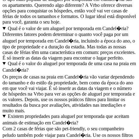
os apartamento. Querendo algo diferente? A Vrbo oferece diversas
opções para conquistar os hóspedes, então você vai ver casas de
férias de todos os tamanhos e formatos. O lugar ideal está disponível
para você, garanta o seu hoje.
Qual é o valor de um aluguel por temporada em Candel�ria?
Diferentes fatores podem determinar o quanto você paga por um
aluguel por temporada em Candel�ria, incluindo a época do ano, o
tipo de propriedade e a duração da estadia. Mas todas as nossas
casas de férias têm uma característica em comum: preços excelentes.
É só inserir as datas da viagem para encontrar o lugar perfeito.
Qual é o valor do aluguel por temporada de uma casa na praia em
Candel�ria?
Os preços de casas na praia em Candel�ria vão variar dependendo
do tamanho e do estilo da propriedade, bem como da época do ano
em que você vai viajar. É só inserir as datas da viagem e o número
de hóspedes na Vrbo para ver as opções de aluguel por temporada e
os valores. Depois, use os nossos práticos filtros para limitar os
resultados da busca por avaliações, atividades nas imediações e
muito mais.
Existem propriedades para aluguel por temporada que aceitam
animais de estimação em Candel�ria?
Com 2 casas de férias que são pet-friendly, o seu companheiro
peludo também pode viajar para Candel�ria. Use os nossos filtros