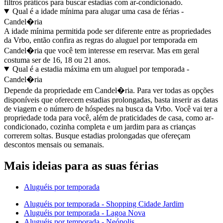
filtros práticos para buscar estadias com ar-condicionado.
Qual é a idade mínima para alugar uma casa de férias -
Candel�ria
A idade mínima permitida pode ser diferente entre as propriedades
da Vrbo, então confira as regras do aluguel por temporada em
Candel�ria que você tem interesse em reservar. Mas em geral
costuma ser de 16, 18 ou 21 anos.
Qual é a estadia máxima em um aluguel por temporada -
Candel�ria
Depende da propriedade em Candel�ria. Para ver todas as opções
disponíveis que oferecem estadias prolongadas, basta inserir as datas
de viagem e o número de hóspedes na busca da Vrbo. Você vai ter a
propriedade toda para você, além de praticidades de casa, como ar-
condicionado, cozinha completa e um jardim para as crianças
correrem soltas. Busque estadias prolongadas que ofereçam
descontos mensais ou semanais.
Mais ideias para as suas férias
Aluguéis por temporada
Aluguéis por temporada - Shopping Cidade Jardim
Aluguéis por temporada - Lagoa Nova
Aluguéis por temporada - Neópolis