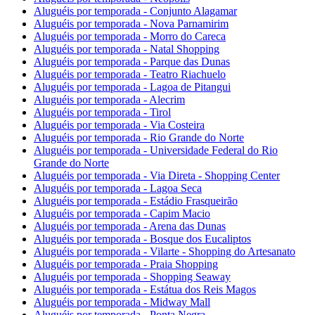
Aluguéis por temporada - Conjunto Alagamar
Aluguéis por temporada - Nova Parnamirim
Aluguéis por temporada - Morro do Careca
Aluguéis por temporada - Natal Shopping
Aluguéis por temporada - Parque das Dunas
Aluguéis por temporada - Teatro Riachuelo
Aluguéis por temporada - Lagoa de Pitangui
Aluguéis por temporada - Alecrim
Aluguéis por temporada - Tirol
Aluguéis por temporada - Via Costeira
Aluguéis por temporada - Rio Grande do Norte
Aluguéis por temporada - Universidade Federal do Rio
Grande do Norte
Aluguéis por temporada - Via Direta - Shopping Center
Aluguéis por temporada - Lagoa Seca
Aluguéis por temporada - Estádio Frasqueirão
Aluguéis por temporada - Capim Macio
Aluguéis por temporada - Arena das Dunas
Aluguéis por temporada - Bosque dos Eucaliptos
Aluguéis por temporada - Vilarte - Shopping do Artesanato
Aluguéis por temporada - Praia Shopping
Aluguéis por temporada - Shopping Seaway
Aluguéis por temporada - Estátua dos Reis Magos
Aluguéis por temporada - Midway Mall
Aluguéis por temporada - Ponta Negra