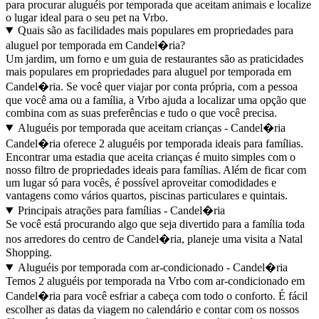
para procurar aluguéis por temporada que aceitam animais e localize
o lugar ideal para o seu pet na Vrbo.
Quais são as facilidades mais populares em propriedades para
aluguel por temporada em Candel�ria?
Um jardim, um forno e um guia de restaurantes são as praticidades
mais populares em propriedades para aluguel por temporada em
Candel�ria. Se você quer viajar por conta própria, com a pessoa
que você ama ou a família, a Vrbo ajuda a localizar uma opção que
combina com as suas preferências e tudo o que você precisa.
Aluguéis por temporada que aceitam crianças - Candel�ria
Candel�ria oferece 2 aluguéis por temporada ideais para famílias.
Encontrar uma estadia que aceita crianças é muito simples com o
nosso filtro de propriedades ideais para famílias. Além de ficar com
um lugar só para vocês, é possível aproveitar comodidades e
vantagens como vários quartos, piscinas particulares e quintais.
Principais atrações para famílias - Candel�ria
Se você está procurando algo que seja divertido para a família toda
nos arredores do centro de Candel�ria, planeje uma visita a Natal
Shopping.
Aluguéis por temporada com ar-condicionado - Candel�ria
Temos 2 aluguéis por temporada na Vrbo com ar-condicionado em
Candel�ria para você esfriar a cabeça com todo o conforto. É fácil
escolher as datas da viagem no calendário e contar com os nossos