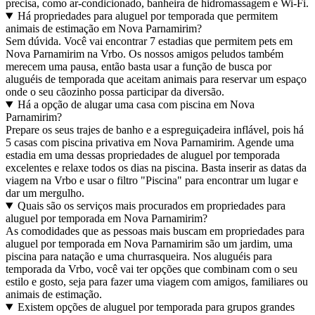
precisa, como ar-condicionado, banheira de hidromassagem e Wi-Fi.
Há propriedades para aluguel por temporada que permitem
animais de estimação em Nova Parnamirim?
Sem dúvida. Você vai encontrar 7 estadias que permitem pets em
Nova Parnamirim na Vrbo. Os nossos amigos peludos também
merecem uma pausa, então basta usar a função de busca por
aluguéis de temporada que aceitam animais para reservar um espaço
onde o seu cãozinho possa participar da diversão.
Há a opção de alugar uma casa com piscina em Nova
Parnamirim?
Prepare os seus trajes de banho e a espreguiçadeira inflável, pois há
5 casas com piscina privativa em Nova Parnamirim. Agende uma
estadia em uma dessas propriedades de aluguel por temporada
excelentes e relaxe todos os dias na piscina. Basta inserir as datas da
viagem na Vrbo e usar o filtro "Piscina" para encontrar um lugar e
dar um mergulho.
Quais são os serviços mais procurados em propriedades para
aluguel por temporada em Nova Parnamirim?
As comodidades que as pessoas mais buscam em propriedades para
aluguel por temporada em Nova Parnamirim são um jardim, uma
piscina para natação e uma churrasqueira. Nos aluguéis para
temporada da Vrbo, você vai ter opções que combinam com o seu
estilo e gosto, seja para fazer uma viagem com amigos, familiares ou
animais de estimação.
Existem opções de aluguel por temporada para grupos grandes