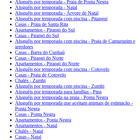
Aluguéis por temporada - Praia de Ponta Negra
Aluguéis por temporada - Natal
Aluguéis por temporada - Árvore de Natal
Aluguéis por temporada com piscina - Pitangui
Casas - Praia de Santa Rita
Apartamentos - Pirangi do Sul
Casas - Pirangi do Sul
Aluguéis por temporada com piscina - Praia de Camurupim e
arredores
Casas - Barra do Cunhaú
Casas - Pirangi do Norte
Apartamentos - Pirangi do Norte
Aluguéis por temporada com piscina - Cotovelo
Casas - Praia de Cotovelo
Chalés - Zumbi
Aluguéis por temporada com piscina - Zumbi
Aluguéis por temporada para famílias - Pipa
Aluguéis por temporada na praia - Ponta Negra
Aluguéis por temporada que aceitam animais de estimação -
Ponta Negra
Casas - Ponta Negra
Apartamentos - Ponta Negra
Apartamentos - Natal
Chalés - Natal
Casas - Natal