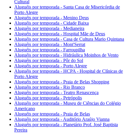
Cultural
Aluguéis por temporada - Santa Casa de Misericórdia de
Porto Alegre
Aluguéis por temporada - Menino Deus
Aluguéis por temporada - Cidade Baixa
Aluguéis por temporada - Medianeira
Aluguéis por temporada - Hospital Mãe de Deus
Aluguéis por temporada - Casa de Cultura Mario Quintana
Aluguéis por temporada - Mont'Serrat
Aluguéis por temporada - Farroupilha
Aluguéis por temporada - Hidráulica Moinhos de Vento
Aluguéis por temporada - Pôr do Sol
Aluguéis por temporada - Porto Alegre
Aluguéis por temporada - HCPA - Hospital de Clínicas de
Porto Alegre
Aluguéis por temporada - Praia de Belas Shopping
Aluguéis por temporada - Rio Branco
Aluguéis por temporada - Teatro Renascença
Aluguéis por temporada - Petrópolis
Aluguéis por temporada - Museu de Ciências do Colégio
Americano
Aluguéis por temporada - Praia de Belas
Aluguéis por temporada - Auditório Araújo Vianna
Aluguéis por temporada - Planetário Prof. José Baptista
Pereira