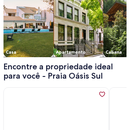
Casa
Apartamento
Cabana
Encontre a propriedade ideal
para você - Praia Oásis Sul
Mais informações sobre Garden house with two bedrooms
Mais info