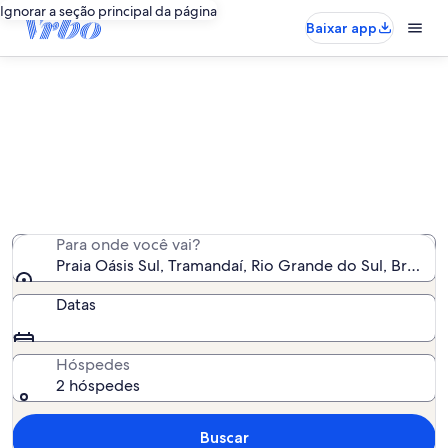
Ignorar a seção principal da página
Baixar app
Aluguéis por temporada perto de
Praia Oásis Sul
Encontramos 30 aluguéis por temporada para você -
insira suas datas para ver a disponibilidade
Para onde você vai?
Praia Oásis Sul, Tramandaí, Rio Grande do Sul, Brasil
Datas
Hóspedes
2 hóspedes
Buscar