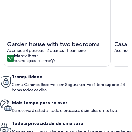
Mais informações sobre Garden house with two bedrooms
Mais info
Garden house with two bedrooms
Casa F
Acomoda 4 pessoas · 2 quartos · 1 banheiro
Acomoda 8
maravilhosa
Maravilhosa
9,2
9,2 de 10
40 avaliações externas
Tranquilidade
Com a Garantia Reserve com Segurança, você tem suporte 24
horas todos os dias.
Mais tempo para relaxar
Da reserva à estadia, todo o processo é simples e intuitivo.
Toda a privacidade de uma casa
Mais espaço, comodidade e privacidade: fique em propriedades