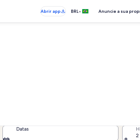
•
Abrir app
BRL
Anuncie a sua pro
temporada perto de Auditório
is por temporada para você - insir
disponibilidade
Datas
H
2