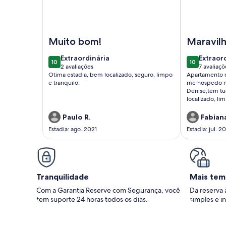
Imagem de Apartamento Familiar Completo
Imagem de H
Muito bom!
Maravil
10!
extraordinária
extraor
Extraordinária
Extraor
10
10
10 de 10
10 de 10
2 avaliações
7 avaliaçõ
(2
(7
Otima estadia, bem localizado, seguro, limpo
Apartamento ót
avaliações)
avaliaç
e tranquilo.
me hospedo n
Denise,tem tu
localizado, lim
sempre muito 
prestativa. Sr
Paulo R.
Fabiana
também muito s
Estadia: ago. 2021
Estadia: jul. 2
Tranquilidade
Mais tem
Com a Garantia Reserve com Segurança, você
Da reserva 
tem suporte 24 horas todos os dias.
simples e in