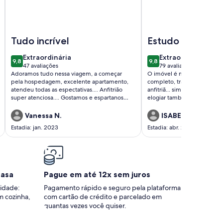
 Consulado Americano
(1 Suite), Garage, close to PUC, ESPM and campus of UFRGS
Imagem de Ótimo apto, Shopping Iguatemi, Shopping Bour
Imagem de Ótimo estúd
Tudo incrível
Estudo e descan
extraordinária
extraordinária
Extraordinária
Extraordinária
9,8
9,8
9,8 de 10
9,8 de 10
47 avaliações
79 avaliações
(47
(79
Adoramos tudo nessa viagem, a começar
O imóvel é muito confortáv
avaliações)
avaliações)
pela hospedagem, excelente apartamento,
completo, tranquilo. Denis
atendeu todas as espectativas.... Anfitrião
anfitriã... simpática, correta
super atenciosa.... Gostamos e espartanos
elogiar também o atendimen
voltar novamente.
(Zelador), muito gentil, edu
sempre oferecendo ajuda no
Vanessa N.
ISABEL B.
Voltarei , com certeza. Ador
Estadia: jan. 2023
Estadia: abr. 2022
casa
Pague em até 12x sem juros
idade:
Pagamento rápido e seguro pela plataforma
m cozinha,
com cartão de crédito e parcelado em
quantas vezes você quiser.