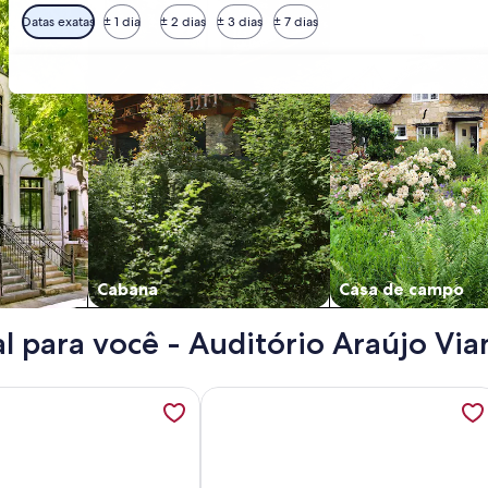
Datas exatas
± 1 dia
± 2 dias
± 3 dias
± 7 dias
Cabana
Casa de campo
l para você - Auditório Araújo Vi
tórios no Menino Deus junto ao shopping praia de belas, ab
ações sobre Sunny apartment, well located and large, abre e
Mais informações sobre Studio Vist