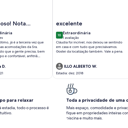
ospitais Cristo Redentor e Conceição, Shopping B. Wallig e
Imagem de Beautiful apartment, 2D 
hoso! Nota
excelente
dinária
extraordinária
dinária
Extraordinária
10
10 de 10
es
1 avaliação
(1
imo, já é a terceira vez que
Cláudia foi incrível, nos deixou se sentindo
ões)
avaliação)
as acomodações da Sra.
em casa e com tudo que precisávamos.
do que a gente precisa, bem
Gostei da localização também. Vale a pena.
po e confortável, anfitriã
atenciosa, simpática e
 Luiz o zelador do prédio
 D.
ILLO ALBERTO W.
olicito e simpático. Nota 10!!
021
Estadia: dez. 2018
po para relaxar
Toda a privacidade de uma 
à estadia, todo o processo é
Mais espaço, comodidade e privac
tuitivo.
fique em propriedades inteiras co
piscina e muito mais.