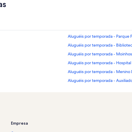
as
Aluguéis por temporada - Parque F
Aluguéis por temporada - Bibliote
Aluguéis por temporada - Moinho
Aluguéis por temporada - Hospita
Aluguéis por temporada - Menino
Aluguéis por temporada - Auxiliad
Aluguéis por temporada - Santa Ca
Aluguéis por temporada - Floresta
Aluguéis por temporada - Farroupi
Aluguéis por temporada - Porto Al
Empresa
Aluguéis por temporada - Parque M