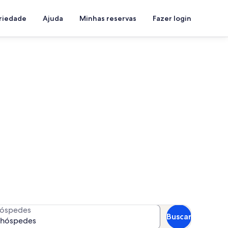
priedade
Ajuda
Minhas reservas
Fazer login
 Araújo Vianna
a suas datas para ver a
óspedes
Buscar
 hóspedes