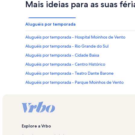
Mais ideias para as suas féri
Aluguéis por temporada
Aluguéis por temporada - Hospital Moinhos de Vento
Aluguéis por temporada - Rio Grande do Sul
Aluguéis por temporada - Cidade Baixa
Aluguéis por temporada - Centro Histórico
Aluguéis por temporada - Teatro Dante Barone
Aluguéis por temporada - Parque Moinhos de Vento
Aluguéis por temporada - Mercado Público
Aluguéis por temporada - Hidráulica Moinhos de Vento
Aluguéis por temporada - Azenha
Aluguéis por temporada - Pôr do Sol
Explore a Vrbo
Aluguéis por temporada - Independência