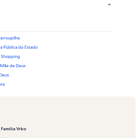
arroupilha
ca Pública do Estado
s Shopping
l Mãe de Deus
 Deus
ora
sa de Misericórdia de Porto Alegre
lha
egre
Família Vrbo
arinha do Brasil