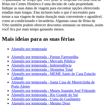
férias em Centro Histórico é uma decisão de cada propriedade.
Indique as suas datas de viagem para encontrar opções oferecendo
estadias mais longas. Elas incluem tudo o que é necessário para
tornar a sua viagem de maior duração mais conveniente e agradável,
como ar-condicionado e lavanderia. Algumas casas de férias da
Vrbo também podem oferecer descontos semanais ou mensais, assim
você fica por mais tempo gastando menos.
Mais ideias para as suas férias
Aluguéis por temporada
Aluguéis por temporada - Parque Farroupilha
Aluguéis por temporada - Mercado Público
Aluguéis por temporada - Independência
Aluguéis por temporada - Shopping Total
Aluguéis por temporada - MEME Santo de Casa Estação
Cultural
Aluguéis por temporada - Santa Casa de Misericórdia de
Porto Alegre
Aluguéis por temporada - Museu Joaquim José Felizardo
Aluguéis por temporada - Rio Grande do Sul
Aluguéis por temporada - Usina do Gasômetro
Aluguéis por temporada - Menino Deus