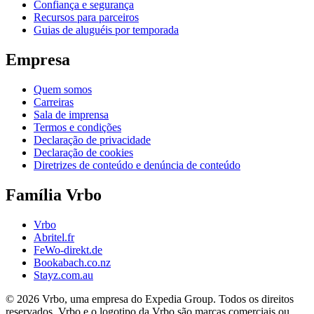
Confiança e segurança
Recursos para parceiros
Guias de aluguéis por temporada
Empresa
Quem somos
Carreiras
Sala de imprensa
Termos e condições
Declaração de privacidade
Declaração de cookies
Diretrizes de conteúdo e denúncia de conteúdo
Família Vrbo
Vrbo
Abritel.fr
FeWo-direkt.de
Bookabach.co.nz
Stayz.com.au
© 2026 Vrbo, uma empresa do Expedia Group. Todos os direitos
reservados. Vrbo e o logotipo da Vrbo são marcas comerciais ou