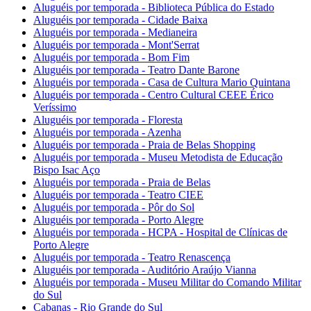
Aluguéis por temporada - Biblioteca Pública do Estado
Aluguéis por temporada - Cidade Baixa
Aluguéis por temporada - Medianeira
Aluguéis por temporada - Mont'Serrat
Aluguéis por temporada - Bom Fim
Aluguéis por temporada - Teatro Dante Barone
Aluguéis por temporada - Casa de Cultura Mario Quintana
Aluguéis por temporada - Centro Cultural CEEE Érico
Veríssimo
Aluguéis por temporada - Floresta
Aluguéis por temporada - Azenha
Aluguéis por temporada - Praia de Belas Shopping
Aluguéis por temporada - Museu Metodista de Educação
Bispo Isac Aço
Aluguéis por temporada - Praia de Belas
Aluguéis por temporada - Teatro CIEE
Aluguéis por temporada - Pôr do Sol
Aluguéis por temporada - Porto Alegre
Aluguéis por temporada - HCPA - Hospital de Clínicas de
Porto Alegre
Aluguéis por temporada - Teatro Renascença
Aluguéis por temporada - Auditório Araújo Vianna
Aluguéis por temporada - Museu Militar do Comando Militar
do Sul
Cabanas - Rio Grande do Sul