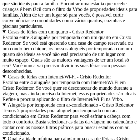
que são ideais para a família. Encontrar uma estadia que recebe
crianças é bem fácil com o filtro da Vrbo de propriedades ideais para
famílias. Além de ter um lugar só para vocês, é possível curtir
conveniências e comodidades como vários quartos, cozinhas e
piscinas particulares.
Casas de férias com um quarto - Cristo Redentor
Escolha entre 3 aluguéis por temporada com um quarto em Cristo
Redentor. Se você está querendo uma casa de campo reservada ou
um condo bem chique, os nossos aluguéis por temporada com um
quarto são ideais se você não está precisando de um lugar com
muito espaço. Quais são as maiores vantagens de ter um local só
seu? Você nunca vai precisar dividir as suas férias com pessoas
desconhecidas.
Casas de férias com Internet/Wi-Fi - Cristo Redentor
Escolha entre 4 aluguéis por temporada com Internet/Wi-Fi em
Cristo Redentor. Se você quer se desconectar do mundo durante a
viagem, mas ainda precisa da Internet, essas propriedades são ideais.
Refine a procura aplicando o filtro de Internet/Wi-Fi na Vrbo.
Aluguéis por temporada com ar-condicionado - Cristo Redentor
Temos 5 propriedades para aluguel por temporada com ar-
condicionado em Cristo Redentor para você esfriar a cabeça com
todo o conforto. Basta selecionar as datas da viagem no calendário e
contar com os nossos filtros práticos para buscar estadias com ar-
condicionado.
Qual é a idade mínima para alugar uma casa de férias - Cristo