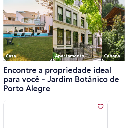
Casa
Apartamento
Cabana
Encontre a propriedade ideal
para você - Jardim Botânico de
Porto Alegre
Mais informações sobre Apartamento com 2 dormitórios no
Mais info