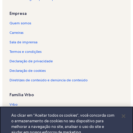
Aluguéis por temporada - Hidráulica Moinhos de Vento
Aluguéis por temporada - Petrópolis
Empresa
Aluguéis por temporada - Praia de Belas
Quem somos
Aluguéis por temporada - Medianeira
Carreiras
Aluguéis por temporada - Mont'Serrat
Sala de imprensa
Aluguéis por temporada - Independência
Termos e condições
Aluguéis por temporada - Museu Metodista de Educação Bispo Isac
Declaração de privacidade
Aço
Declaração de cookies
Aluguéis por temporada - HCPA - Hospital de Clínicas de Porto
Alegre
Diretrizes de conteúdo e denúncia de conteúdo
Aluguéis por temporada - Santana
Família Vrbo
Aluguéis por temporada - Museu de Ciências do Colégio Americano
Aluguéis por temporada - Instituto de Cardiologia do Rio Grande do
Vrbo
Sul
Abritel.fr
Ao clicar em “Aceitar todos os cookies”, você concorda com
Aluguéis por temporada - Planetário Prof. José Baptista Pereira
o armazenamento de cookies no seu dispositivo para
FeWo-direkt.de
melhorar a navegação no site, analisar o uso do site e
Aluguéis por temporada - Porto Alegre Country Club
ajudar em nossos esforços de marketing.