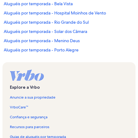
Aluguéis por temporada - Bela Vista
Aluguéis por temporada - Hospital Moinhos de Vento
Aluguéis por temporada - Rio Grande do Sul
Aluguéis por temporada - Solar dos Câmara
Aluguéis por temporada - Menino Deus
Aluguéis por temporada - Porto Alegre
Aluguéis por temporada - Farroupilha
Aluguéis por temporada - Teatro Dante Barone
Aluguéis por temporada - Porto Alegre
Aluguéis por temporada - Santa Cecília
Explore a Vrbo
Aluguéis por temporada - Partenon
Anuncie a sua propriedade
Aluguéis por temporada - Biblioteca Pública do Estado
VrboCare™
Aluguéis por temporada - Praça Província de Shiga
Confiança e segurança
Aluguéis por temporada - Parque Germânia
Recursos para parceiros
Aluguéis por temporada - Jardim Botânico
Guias de aluguéis por temporada