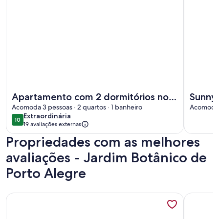
Mais informações sobre Apartamento com 2 dormitórios no
Mais info
Apartamento com 2 dormitórios no
Sunny 
Menino Deus junto ao shopping praia
Acomoda 3 pessoas · 2 quartos · 1 banheiro
large
Acomoda 6
extraordinária
Extraordinária
de belas
10
10 de 10
19 avaliações externas
Propriedades com as melhores
avaliações - Jardim Botânico de
Porto Alegre
Mais informações sobre Apartamento Familiar Completo
Mais info