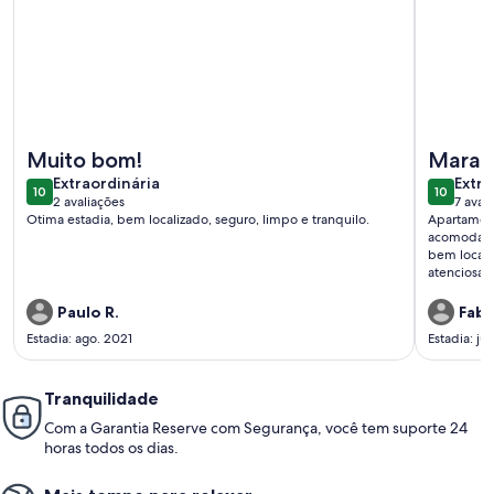
Mais informações sobre Apartamento Familiar Completo
Mais info
Muito bom!
Maravi
extraordinária
extra
Extraordinária
Extra
10
10
10 de 10
10 de 10
2 avaliações
7 aval
(2
(7
Otima estadia, bem localizado, seguro, limpo e tranquilo.
Apartament
avaliações)
avali
acomodaçõe
bem locali
atenciosa, 
também mui
Paulo R.
Fabi
Estadia: ago. 2021
Estadia: jul
Tranquilidade
Com a Garantia Reserve com Segurança, você tem suporte 24
horas todos os dias.