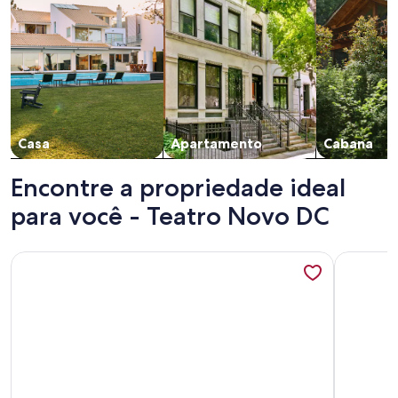
Casa
Apartamento
Cabana
Encontre a propriedade ideal
para você - Teatro Novo DC
Mais informações sobre Apartamento com 2 dormitórios no
Mais info