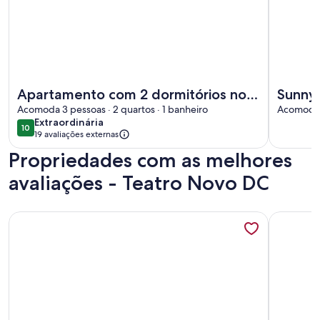
Mais informações sobre Apartamento com 2 dormitórios no
Mais info
Apartamento com 2 dormitórios no
Sunny 
Menino Deus junto ao shopping praia
Acomoda 3 pessoas · 2 quartos · 1 banheiro
large
Acomoda 6
extraordinária
Extraordinária
de belas
10
10 de 10
19 avaliações externas
Propriedades com as melhores
avaliações - Teatro Novo DC
Mais informações sobre Apartamento Familiar Completo
Mais info