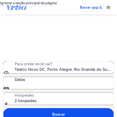
Ignorar a seção principal da página
Baixar app
Aluguéis por temporada perto de
Teatro Novo DC
Encontramos 205 aluguéis por temporada para você -
insira suas datas para ver a disponibilidade
Para onde você vai?
Teatro Novo DC, Porto Alegre, Rio Grande do Sul, Bras
Datas
Hóspedes
2 hóspedes
Buscar