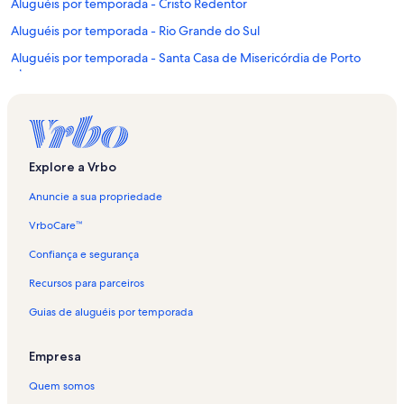
Aluguéis por temporada - Cristo Redentor
Aluguéis por temporada - Rio Grande do Sul
Aluguéis por temporada - Santa Casa de Misericórdia de Porto
Alegre
Aluguéis por temporada - Shopping Total
Aluguéis por temporada - Mercado Público
Aluguéis por temporada - Solar dos Câmara
Explore a Vrbo
Aluguéis por temporada - Centro Histórico
Anuncie a sua propriedade
Aluguéis por temporada - Moinhos Shopping
VrboCare™
Aluguéis por temporada - Passo da Areia
Confiança e segurança
Aluguéis por temporada - Praça Província de Shiga
Recursos para parceiros
Aluguéis por temporada - Arena do Grêmio
Guias de aluguéis por temporada
Aluguéis por temporada - Santa Cecília
Aluguéis por temporada - Teatro CIEE
Empresa
Aluguéis por temporada - Mont'Serrat
Quem somos
Aluguéis por temporada - Auxiliadora