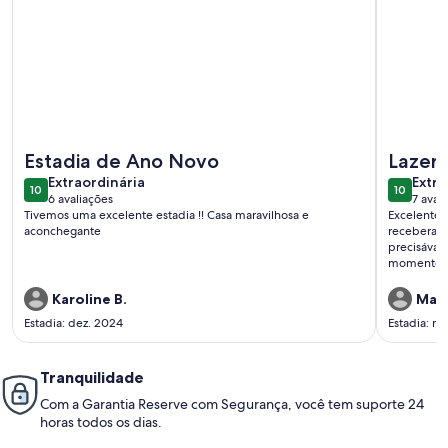
Mais informações sobre *****MARAVILHOSA CASA***** (Á - d
Mais inf
Estadia de Ano Novo
Lazer 
extraordinária
extra
Extraordinária
Extra
10
10
10 de 10
10 de 10
6 avaliações
7 aval
(6
(7
Tivemos uma excelente estadia !! Casa maravilhosa e
Excelente 
avaliações)
avali
aconchegante
receberam 
precisávam
momentos c
barulho da
grande e f
Karoline B.
Mari
certeza vo
Estadia: dez. 2024
Estadia: m
Tranquilidade
Com a Garantia Reserve com Segurança, você tem suporte 24
horas todos os dias.