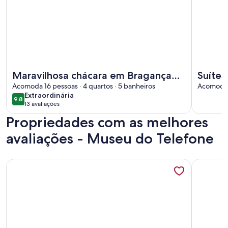
Mais informações sobre Maravilhosa chácara em Bragança u
Mais info
Maravilhosa chácara em Bragança
Suítes
um refúgio próximo à São Paulo.
Acomoda 16 pessoas · 4 quartos · 5 banheiros
Piraca
Acomoda 2
extraordinária
Extraordinária
9,8
9,8 de 10
13 avaliações
(13
Propriedades com as melhores
avaliações)
avaliações - Museu do Telefone
Mais informações sobre *****MARAVILHOSA CASA***** (Á - d
Mais inf