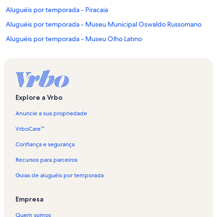
Aluguéis por temporada - Piracaia
Aluguéis por temporada - Museu Municipal Oswaldo Russomano
Aluguéis por temporada - Museu Olho Latino
Aluguéis por temporada - Jarinu
Aluguéis por temporada - Teleférico de Atibaia
Aluguéis por temporada - Jardim Brisa
Aluguéis por temporada - Ressaca
Explore a Vrbo
Aluguéis por temporada - Caetetuba
Anuncie a sua propriedade
Aluguéis por temporada - Centro de Atibaia
VrboCare™
Aluguéis por temporada - Centro de Convenções e Eventos Victor
Confiança e segurança
Brecheret
Recursos para parceiros
Aluguéis por temporada - Bairro Canedos
Guias de aluguéis por temporada
Aluguéis por temporada - Boa Vista
Aluguéis por temporada - Parque Lago do Taboão
Empresa
Aluguéis por temporada - Museu de História Natural
Quem somos