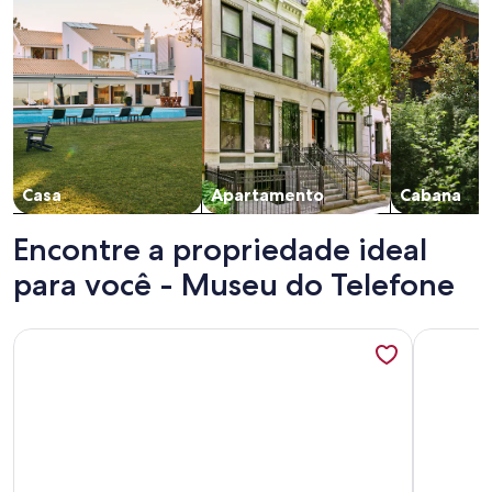
Casa
Apartamento
Cabana
Encontre a propriedade ideal
para você - Museu do Telefone
Mais informações sobre Maravilhosa chácara em Bragança u
Mais info