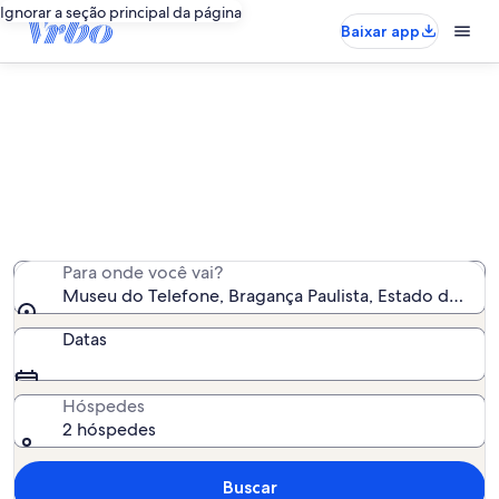
Ignorar a seção principal da página
Baixar app
Aluguéis por temporada perto de
Museu do Telefone
Encontramos 303 aluguéis por temporada para você -
insira suas datas para ver a disponibilidade
Para onde você vai?
Museu do Telefone, Bragança Paulista, Estado de São P
Datas
Hóspedes
2 hóspedes
Buscar