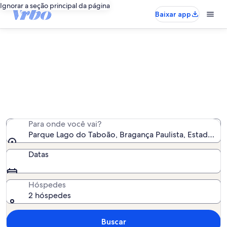
Ignorar a seção principal da página
Baixar app
Aluguéis por temporada perto de
Parque Lago do Taboão
Encontramos 83 aluguéis por temporada para você -
insira suas datas para ver a disponibilidade
Para onde você vai?
Parque Lago do Taboão, Bragança Paulista, Estado de S
Datas
Hóspedes
2 hóspedes
Buscar