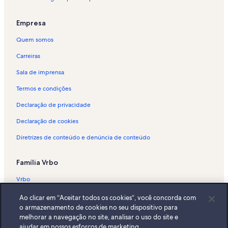
Aluguéis por temporada - São Paulo
Aluguéis por temporada - Vila Thaís
Empresa
Aluguéis por temporada - Marmeilero
Quem somos
Aluguéis por temporada - Bragança Paulista
Carreiras
Aluguéis por temporada - Centro de Bragança Paulista
Sala de imprensa
Aluguéis por temporada - São João Tênis Clube
Termos e condições
Aluguéis por temporada - Teleférico de Atibaia
Declaração de privacidade
Aluguéis por temporada - Jardim Brasil
Declaração de cookies
Aluguéis por temporada - Jardim Colonial
Diretrizes de conteúdo e denúncia de conteúdo
Aluguéis por temporada - Jardim Floresta
Aluguéis por temporada - Teatro Carlos Gomes
Família Vrbo
Aluguéis por temporada - Museu do Telefone
Vrbo
Aluguéis por temporada - Chácaras Interlagos
Abritel.fr
Ao clicar em “Aceitar todos os cookies”, você concorda com
Aluguéis por temporada - Estádio Marcelo Stefani
o armazenamento de cookies no seu dispositivo para
FeWo-direkt.de
melhorar a navegação no site, analisar o uso do site e
Aluguéis por temporada - Parque Edmundo Zanoni
ajudar em nossos esforços de marketing.