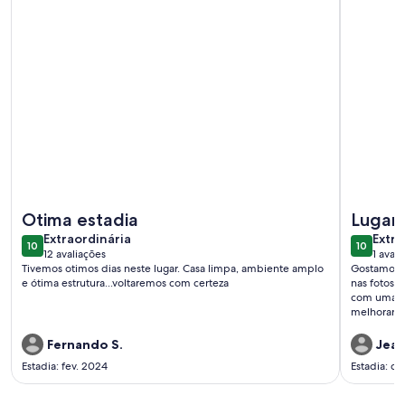
Mais informações sobre Vrbo Property
Mais info
Otima estadia
Lugar 
extraordinária
extra
Extraordinária
Extra
10
10
10 de 10
10 de 10
12 avaliações
1 avali
(12
(1
Tivemos otimos dias neste lugar. Casa limpa, ambiente amplo
Gostamos m
avaliações)
avali
e ótima estrutura...voltaremos com certeza
nas fotos. 
com uma c
melhorar é 
pis
Fernando S.
Jean
Estadia: fev. 2024
Estadia: d