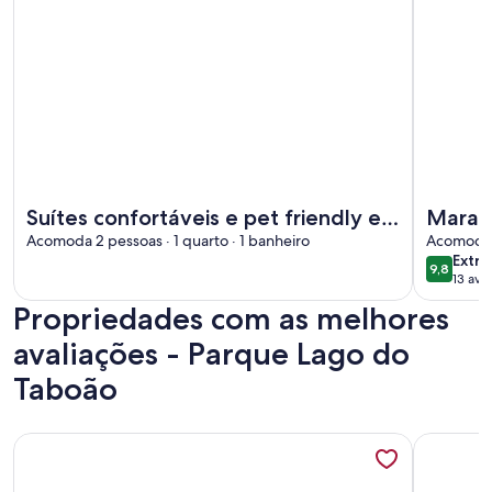
Mais informações sobre Suítes confortáveis e pet friendly e
Mais info
Suítes confortáveis e pet friendly em
Marav
Piracaia
Acomoda 2 pessoas · 1 quarto · 1 banheiro
um ref
Acomoda 1
extra
Extra
9,8
9,8 de 1
13 ava
(13
Propriedades com as melhores
avali
avaliações - Parque Lago do
Taboão
Mais informações sobre Vrbo Property
Mais info