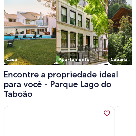
Casa
Apartamento
Cabana
Encontre a propriedade ideal
para você - Parque Lago do
Taboão
Mais informações sobre Suítes confortáveis e pet friendly e
Mais info