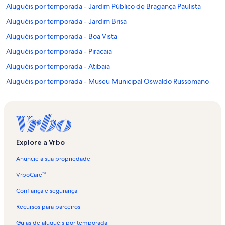
Aluguéis por temporada - Jardim Público de Bragança Paulista
Aluguéis por temporada - Jardim Brisa
Aluguéis por temporada - Boa Vista
Aluguéis por temporada - Piracaia
Aluguéis por temporada - Atibaia
Aluguéis por temporada - Museu Municipal Oswaldo Russomano
Aluguéis por temporada - Caetetuba
Aluguéis por temporada - Sete Pontes
Aluguéis por temporada - Centro de Atibaia
Aluguéis por temporada - Museu Olho Latino
Explore a Vrbo
Aluguéis por temporada - Chácaras Fernão Dias
Anuncie a sua propriedade
Aluguéis por temporada - Vargem
VrboCare™
Aluguéis por temporada - Jardim Estância Brasil
Confiança e segurança
Aluguéis por temporada - Estádio Municipal Salvador Russani
Recursos para parceiros
Aluguéis por temporada - Vila Gardênia
Guias de aluguéis por temporada