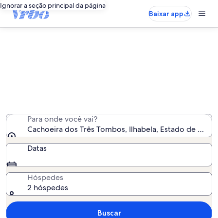
Ignorar a seção principal da página
Baixar app
Aluguéis por temporada perto de
Cachoeira dos Três Tombos
Encontramos 454 aluguéis por temporada para você -
insira suas datas para ver a disponibilidade
Para onde você vai?
Cachoeira dos Três Tombos, Ilhabela, Estado de São Pa
Datas
Hóspedes
2 hóspedes
Buscar