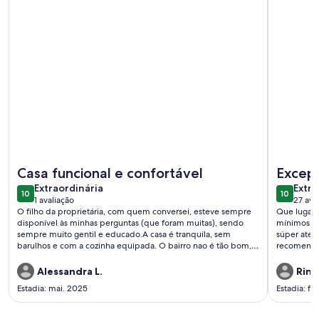
Mais informações sobre Ilhabela Coziness House
Mais infor
Casa funcional e confortável
Excepc
extraordinária
extra
Extraordinária
Extra
10
10
10 de 10
10 de 10
1 avaliação
27 ava
(1
(27
O filho da proprietária, com quem conversei, esteve sempre
Que lugar
avaliação)
avali
disponível às minhas perguntas (que foram muitas), sendo
mínimos deta
sempre muito gentil e educado.A casa é tranquila, sem
súper aten
barulhos e com a cozinha equipada. O bairro nao é tão bom,
recomend
mas era ao lado do evento que fui, então foi boa escolha. Não
tivemos problemas em andar a pé por lá. Deu tudo certo.O
Alessandra L.
Rina
bairro é
Estadia: mai. 2025
Estadia: fe