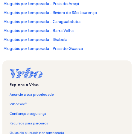
Aluguéis por temporada - Praia do Araçá
Aluguéis por temporada - Riviera de São Lourenço
Aluguéis por temporada - Caraguatatuba
Aluguéis por temporada - Barra Velha
Aluguéis por temporada - Ilhabela
Aluguéis por temporada - Praia do Guaeca
Aluguéis por temporada - Praia Grande
Aluguéis por temporada - Juquehy
Aluguéis por temporada - Praia de Barequecaba
Aluguéis por temporada - Maresias
Explore a Vrbo
Aluguéis por temporada - Praia da Feiticeira
Anuncie a sua propriedade
Aluguéis por temporada - Feiticeira
VrboCare™
Aluguéis por temporada - Litoral Norte de São Paulo
Confiança e segurança
Aluguéis por temporada - Piúva
Recursos para parceiros
Aluguéis por temporada - Praia Grande
Guias de aluguéis por temporada