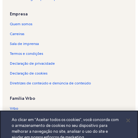
Aluguéis por temporada - Praia das Pedras Miúdas
Aluguéis por temporada - São Sebastião
Empresa
Aluguéis por temporada - Praia de Guaecá
Quem somos
Aluguéis por temporada - Praia do Julião
Carreiras
Aluguéis por temporada - Praia do Portinho
Sala de imprensa
Aluguéis por temporada - Cambaquara
Termos e condições
Aluguéis por temporada - Ubatuba
Declaração de privacidade
Aluguéis por temporada - Praia Grande
Declaração de cookies
Aluguéis por temporada - São Pedro
Diretrizes de conteúdo e denúncia de conteúdo
Aluguéis por temporada - Condomínio Ponta da Sela
Aluguéis por temporada - Portinho
Família Vrbo
Aluguéis por temporada - Praia do Cabelo Gordo
Vrbo
Aluguéis por temporada - Praia Grande
Abritel.fr
Ao clicar em “Aceitar todos os cookies”, você concorda com
Aluguéis por temporada - Ilha das Cabras
o armazenamento de cookies no seu dispositivo para
FeWo-direkt.de
melhorar a navegação no site, analisar o uso do site e
Aluguéis por temporada - Praia do Curral
ajudar em nossos esforços de marketing.