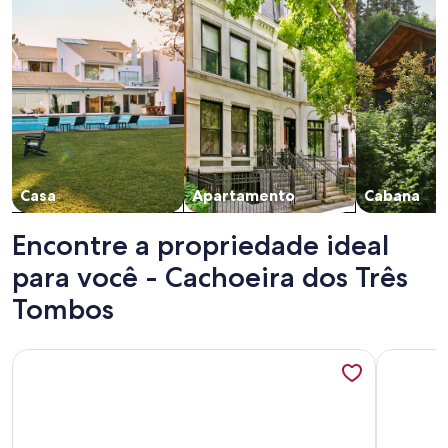
Casa
Apartamento
Cabana
Encontre a propriedade ideal
para você - Cachoeira dos Três
Tombos
Mais informações sobre Agradável casa "pé na areia" na pra
Mais info