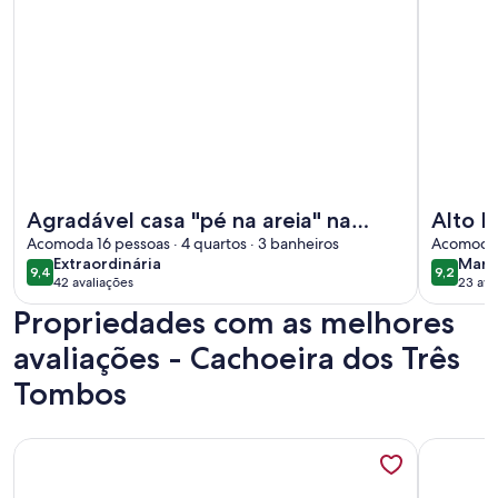
Mais informações sobre Agradável casa "pé na areia" na pra
Mais info
Agradável casa "pé na areia" na
Alto P
praia de Guaecá, São Sebastião, SP
Acomoda 16 pessoas · 4 quartos · 3 banheiros
quart
Acomoda 3
extraordinária
mara
Extraordinária
Mara
p/reun
9,4
9,2
9,4 de 10
9,2 de 1
42 avaliações
23 ava
(42
(23
Propriedades com as melhores
avaliações)
avali
avaliações - Cachoeira dos Três
Tombos
Mais informações sobre Ilhabela Coziness House
Mais infor