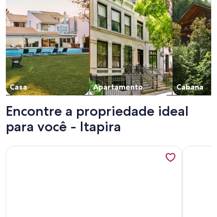
Casa
Apartamento
Cabana
Encontre a propriedade ideal
para você - Itapira
Mais informações sobre Recanto das Videiras
Mais info