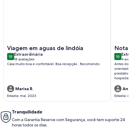
Mais informações sobre Casa Enorme para Toda Família em 
Mais inf
Viagem em aguas de lindóia
Nota 1
extraordinária
extra
Extraordinária
Extra
10
10
10 de 10
10 de 10
18 avaliações
4 aval
(18
(4
Casa muito boa e confortável. Boa recepção . Recomendo
Antes do c
avaliações)
avali
orientados
prestativo
hospedagem
limpa e or
voltaremos
Marisa R.
Andr
Estadia: mai. 2023
Estadia: de
Tranquilidade
Com a Garantia Reserve com Segurança, você tem suporte 24
horas todos os dias.