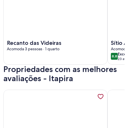
Mais informações sobre Recanto das Videiras
Mais info
Recanto das Videiras
Sítio 
Acomoda 3 pessoas · 1 quarto
Lindói
Acomoda 2
exce
Exce
8,8
8,8 de 1
23 ava
(23
Propriedades com as melhores
avali
avaliações - Itapira
Mais informações sobre Casa Enorme para Toda Família em 
Mais inf