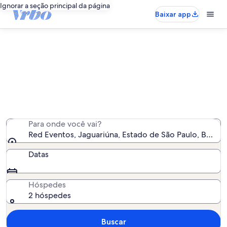
Ignorar a seção principal da página
Baixar app
Aluguéis por temporada perto de
Red Eventos
Encontramos 116 aluguéis por temporada para você -
insira suas datas para ver a disponibilidade
Para onde você vai?
Red Eventos, Jaguariúna, Estado de São Paulo, Brasil
Datas
Hóspedes
2 hóspedes
Buscar