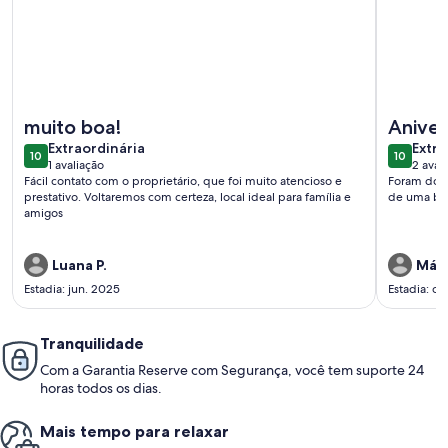
Mais informações sobre Casa de Campo Aconchegante 25 
Mais info
muito boa!
Aniver
extraordinária
extra
Extraordinária
Extra
10
10
10 de 10
10 de 10
1 avaliação
2 aval
(1
(2
Fácil contato com o proprietário, que foi muito atencioso e
Foram dois
avaliação)
avali
prestativo. Voltaremos com certeza, local ideal para família e
de uma boa
amigos
Luana P.
Mári
Estadia: jun. 2025
Estadia: ou
Tranquilidade
Com a Garantia Reserve com Segurança, você tem suporte 24
horas todos os dias.
Mais tempo para relaxar