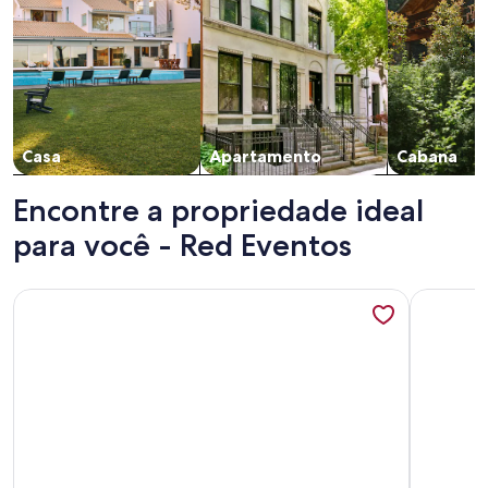
Casa
Apartamento
Cabana
Encontre a propriedade ideal
para você - Red Eventos
Mais informações sobre Guest House Sta Marcelina - Casa
Mais info