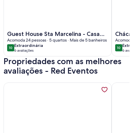
Mais informações sobre Guest House Sta Marcelina - Casa
Mais info
Guest House Sta Marcelina - Casa
Cháca
Completa Campinas
Acomoda 24 pessoas · 5 quartos · Mais de 5 banheiros
a 15 m
Acomoda 6
extraordinária
extra
Extraordinária
Extra
evento
10
10
10 de 10
10 de 10
6 avaliações
6 aval
(6
Propriedades com as melhores
avaliações)
avaliações - Red Eventos
Mais informações sobre Casa de Campo Aconchegante 25 
Mais info