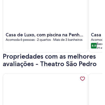
Mais informações sobre Casa de Luxo, com piscina na Penha,
Mais info
Casa de Luxo, com piscina na Penha,
Casa c
ZL. Aceita day use até 30 pessoas
Acomoda 6 pessoas · 2 quartos · Mais de 3 banheiros
Acomoda 8
exce
Exce
8,8
8,8 de 1
29 ava
Propriedades com as melhores
avaliações - Theatro São Pedro
Mais informações sobre Lazer proximo av. Paulista
Mais info