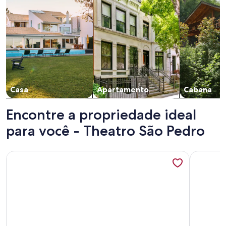
Casa
Apartamento
Cabana
Encontre a propriedade ideal
para você - Theatro São Pedro
Mais informações sobre Casa de Luxo, com piscina na Penha,
Mais info