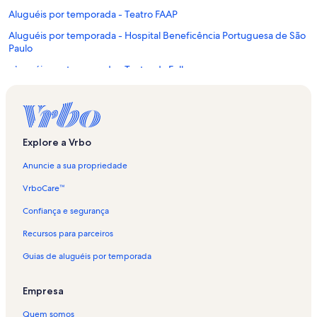
Aluguéis por temporada - Teatro FAAP
Aluguéis por temporada - Hospital Beneficência Portuguesa de São
Paulo
Aluguéis por temporada - Teatro da Folha
Aluguéis por temporada - Teatro Tucarena
Aluguéis por temporada - Barra Funda
Aluguéis por temporada - Centro de Eventos Pro Magno
Explore a Vrbo
Aluguéis por temporada - São Paulo
Anuncie a sua propriedade
Aluguéis por temporada - Largo do Arouche
VrboCare™
Aluguéis por temporada - Hospital Central da Santa Casa de
Misericórdia de São Paulo
Confiança e segurança
Aluguéis por temporada - Riviera de São Lourenço
Recursos para parceiros
Aluguéis por temporada - Guarujá
Guias de aluguéis por temporada
Aluguéis por temporada - Hospital Samaritano
Empresa
Aluguéis por temporada - Edifício Copan
Quem somos
Aluguéis por temporada - Expo Center Norte