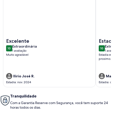
Mais informações sobre Lazer proximo av. Paulista
Mais info
Excelente
Estadi
extraordinária
extra
Extraordinária
Extra
10
10
10 de 10
10 de 10
1 avaliação
1 avali
(1
(1
Muito agradável
Estadia exc
avaliação)
avali
proximo. O
Ilirio José R.
Marc
Estadia: nov. 2024
Estadia: ou
Tranquilidade
Com a Garantia Reserve com Segurança, você tem suporte 24
horas todos os dias.