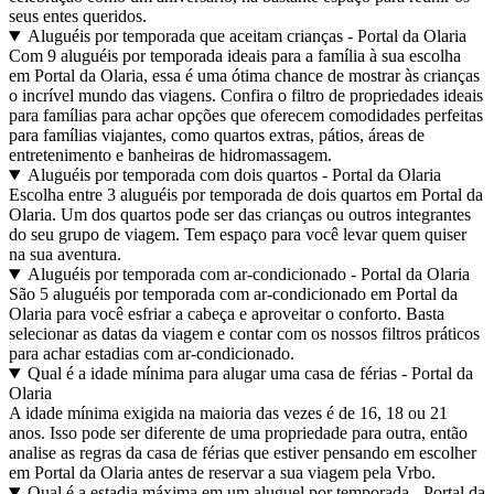
seus entes queridos.
Aluguéis por temporada que aceitam crianças - Portal da Olaria
Com 9 aluguéis por temporada ideais para a família à sua escolha
em Portal da Olaria, essa é uma ótima chance de mostrar às crianças
o incrível mundo das viagens. Confira o filtro de propriedades ideais
para famílias para achar opções que oferecem comodidades perfeitas
para famílias viajantes, como quartos extras, pátios, áreas de
entretenimento e banheiras de hidromassagem.
Aluguéis por temporada com dois quartos - Portal da Olaria
Escolha entre 3 aluguéis por temporada de dois quartos em Portal da
Olaria. Um dos quartos pode ser das crianças ou outros integrantes
do seu grupo de viagem. Tem espaço para você levar quem quiser
na sua aventura.
Aluguéis por temporada com ar-condicionado - Portal da Olaria
São 5 aluguéis por temporada com ar-condicionado em Portal da
Olaria para você esfriar a cabeça e aproveitar o conforto. Basta
selecionar as datas da viagem e contar com os nossos filtros práticos
para achar estadias com ar-condicionado.
Qual é a idade mínima para alugar uma casa de férias - Portal da
Olaria
A idade mínima exigida na maioria das vezes é de 16, 18 ou 21
anos. Isso pode ser diferente de uma propriedade para outra, então
analise as regras da casa de férias que estiver pensando em escolher
em Portal da Olaria antes de reservar a sua viagem pela Vrbo.
Qual é a estadia máxima em um aluguel por temporada - Portal da