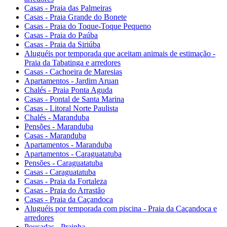
Casas - Praia das Palmeiras
Casas - Praia Grande do Bonete
Casas - Praia do Toque-Toque Pequeno
Casas - Praia do Paúba
Casas - Praia da Siriúba
Aluguéis por temporada que aceitam animais de estimação -
Praia da Tabatinga e arredores
Casas - Cachoeira de Maresias
Apartamentos - Jardim Aruan
Chalés - Praia Ponta Aguda
Casas - Pontal de Santa Marina
Casas - Litoral Norte Paulista
Chalés - Maranduba
Pensões - Maranduba
Casas - Maranduba
Apartamentos - Maranduba
Apartamentos - Caraguatatuba
Pensões - Caraguatatuba
Casas - Caraguatatuba
Casas - Praia da Fortaleza
Casas - Praia do Arrastão
Casas - Praia da Caçandoca
Aluguéis por temporada com piscina - Praia da Caçandoca e
arredores
Pousadas - Prainha