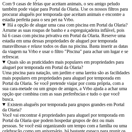
Com 9 casas de férias que aceitam animais, o seu amigo peludo
também pode viajar para Portal da Olaria. Use os nossos filtros para
procurar aluguéis por temporada que aceitam animais e encontre a
estadia perfeita para o seu pet na Vrbo.
Há a opção de alugar uma casa com piscina em Portal da Olaria?
Arrume as suas roupas de banho e a espreguiçadeira inflável, pois
há 6 casas com piscina privativa em Portal da Olaria. Reserve uma
estadia em uma dessas propriedades de aluguel por temporada
maravilhosas e relaxe todos os dias na piscina. Basta inserir as datas
da viagem na Vrbo e usar o filtro "Piscina" para achar um lugar e se
refrescar.
Quais são as praticidades mais populares em propriedades para
aluguel por temporada em Portal da Olaria?
Uma piscina para natação, um jardim e uma lareira são as facilidades
mais populares em propriedades para aluguel por temporada em
Portal da Olaria. Se você pretende viajar por conta própria, com a
sua cara-metade ou um grupo de amigos, a Vrbo ajuda a achar uma
opção que combina com as suas preferências e tudo o que você
busca.
Existem aluguéis por temporada para grupos grandes em Portal
da Olaria?
Você vai encontrar 4 propriedades para aluguel por temporada em
Portal da Olaria que podem hospedar grupos de dez ou mais
pessoas. Se você está organizando um tempo com a família ou uma
celebração como um aniversário, há bastante espaço para reunir os