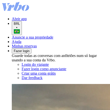
Abrir app
BRL
•
Anuncie a sua propriedade
Ajuda
Minhas reservas
Fazer login
Guarde todas as conversas com anfitriões num só lugar
usando a sua conta da Vrbo.
Login do viajante
Fazer login como anunciante
Criar uma conta grátis
Dar feedback