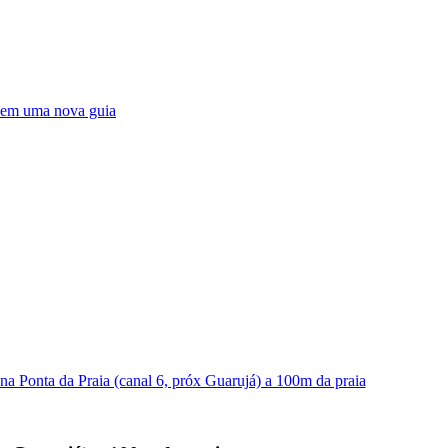
em uma nova guia
a Ponta da Praia (canal 6, próx Guarujá) a 100m da praia