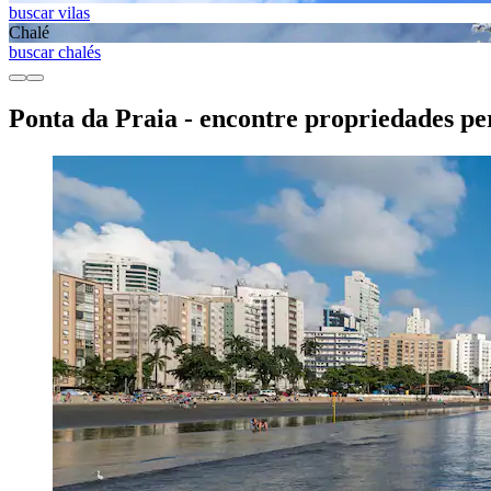
buscar vilas
Chalé
buscar chalés
Ponta da Praia - encontre propriedades per