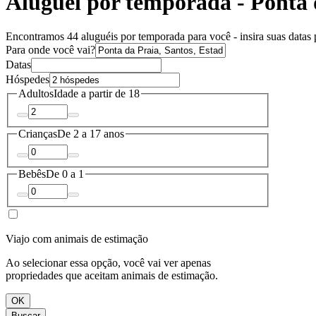
Aluguel por temporada - Ponta 
Encontramos 44 aluguéis por temporada para você - insira suas datas p
Para onde você vai?
Datas
Hóspedes
Adultos
Idade a partir de 18
Crianças
De 2 a 17 anos
Bebês
De 0 a 1
Viajo com animais de estimação
Ao selecionar essa opção, você vai ver apenas
propriedades que aceitam animais de estimação.
OK
Buscar