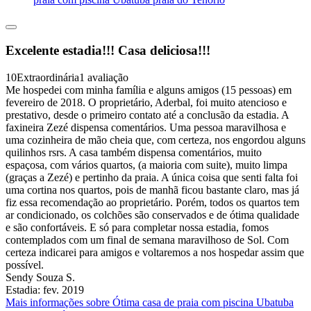
Excelente estadia!!! Casa deliciosa!!!
10
Extraordinária
1 avaliação
Me hospedei com minha família e alguns amigos (15 pessoas) em
fevereiro de 2018. O proprietário, Aderbal, foi muito atencioso e
prestativo, desde o primeiro contato até a conclusão da estadia. A
faxineira Zezé dispensa comentários. Uma pessoa maravilhosa e
uma cozinheira de mão cheia que, com certeza, nos engordou alguns
quilinhos rsrs. A casa também dispensa comentários, muito
espaçosa, com vários quartos, (a maioria com suite), muito limpa
(graças a Zezé) e pertinho da praia. A única coisa que senti falta foi
uma cortina nos quartos, pois de manhã ficou bastante claro, mas já
fiz essa recomendação ao proprietário. Porém, todos os quartos tem
ar condicionado, os colchões são conservados e de ótima qualidade
e são confortáveis. E só para completar nossa estadia, fomos
contemplados com um final de semana maravilhoso de Sol. Com
certeza indicarei para amigos e voltaremos a nos hospedar assim que
possível.
Sendy Souza S.
Estadia: fev. 2019
Mais informações sobre Ótima casa de praia com piscina Ubatuba