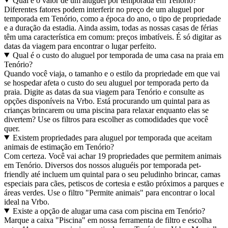
Qual é o valor de um aluguel por temporada em Tenório?
Diferentes fatores podem interferir no preço de um aluguel por
temporada em Tenório, como a época do ano, o tipo de propriedade
e a duração da estadia. Ainda assim, todas as nossas casas de férias
têm uma característica em comum: preços imbatíveis. É só digitar as
datas da viagem para encontrar o lugar perfeito.
Qual é o custo do aluguel por temporada de uma casa na praia em
Tenório?
Quando você viaja, o tamanho e o estilo da propriedade em que vai
se hospedar afeta o custo do seu aluguel por temporada perto da
praia. Digite as datas da sua viagem para Tenório e consulte as
opções disponíveis na Vrbo. Está procurando um quintal para as
crianças brincarem ou uma piscina para relaxar enquanto elas se
divertem? Use os filtros para escolher as comodidades que você
quer.
Existem propriedades para aluguel por temporada que aceitam
animais de estimação em Tenório?
Com certeza. Você vai achar 19 propriedades que permitem animais
em Tenório. Diversos dos nossos aluguéis por temporada pet-
friendly até incluem um quintal para o seu peludinho brincar, camas
especiais para cães, petiscos de cortesia e estão próximos a parques e
áreas verdes. Use o filtro "Permite animais" para encontrar o local
ideal na Vrbo.
Existe a opção de alugar uma casa com piscina em Tenório?
Marque a caixa "Piscina" em nossa ferramenta de filtro e escolha