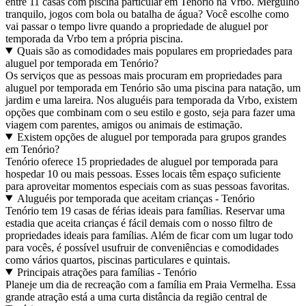
entre 11 casas com piscina particular em Tenório na Vrbo. Mergulho
tranquilo, jogos com bola ou batalha de água? Você escolhe como
vai passar o tempo livre quando a propriedade de aluguel por
temporada da Vrbo tem a própria piscina.
Quais são as comodidades mais populares em propriedades para
aluguel por temporada em Tenório?
Os serviços que as pessoas mais procuram em propriedades para
aluguel por temporada em Tenório são uma piscina para natação, um
jardim e uma lareira. Nos aluguéis para temporada da Vrbo, existem
opções que combinam com o seu estilo e gosto, seja para fazer uma
viagem com parentes, amigos ou animais de estimação.
Existem opções de aluguel por temporada para grupos grandes
em Tenório?
Tenório oferece 15 propriedades de aluguel por temporada para
hospedar 10 ou mais pessoas. Esses locais têm espaço suficiente
para aproveitar momentos especiais com as suas pessoas favoritas.
Aluguéis por temporada que aceitam crianças - Tenório
Tenório tem 19 casas de férias ideais para famílias. Reservar uma
estadia que aceita crianças é fácil demais com o nosso filtro de
propriedades ideais para famílias. Além de ficar com um lugar todo
para vocês, é possível usufruir de conveniências e comodidades
como vários quartos, piscinas particulares e quintais.
Principais atrações para famílias - Tenório
Planeje um dia de recreação com a família em Praia Vermelha. Essa
grande atração está a uma curta distância da região central de