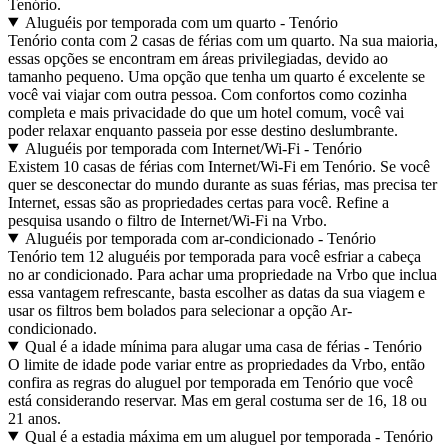
Tenório.
Aluguéis por temporada com um quarto - Tenório
Tenório conta com 2 casas de férias com um quarto. Na sua maioria,
essas opções se encontram em áreas privilegiadas, devido ao
tamanho pequeno. Uma opção que tenha um quarto é excelente se
você vai viajar com outra pessoa. Com confortos como cozinha
completa e mais privacidade do que um hotel comum, você vai
poder relaxar enquanto passeia por esse destino deslumbrante.
Aluguéis por temporada com Internet/Wi-Fi - Tenório
Existem 10 casas de férias com Internet/Wi-Fi em Tenório. Se você
quer se desconectar do mundo durante as suas férias, mas precisa ter
Internet, essas são as propriedades certas para você. Refine a
pesquisa usando o filtro de Internet/Wi-Fi na Vrbo.
Aluguéis por temporada com ar-condicionado - Tenório
Tenório tem 12 aluguéis por temporada para você esfriar a cabeça
no ar condicionado. Para achar uma propriedade na Vrbo que inclua
essa vantagem refrescante, basta escolher as datas da sua viagem e
usar os filtros bem bolados para selecionar a opção Ar-
condicionado.
Qual é a idade mínima para alugar uma casa de férias - Tenório
O limite de idade pode variar entre as propriedades da Vrbo, então
confira as regras do aluguel por temporada em Tenório que você
está considerando reservar. Mas em geral costuma ser de 16, 18 ou
21 anos.
Qual é a estadia máxima em um aluguel por temporada - Tenório