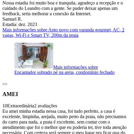
Nossa estadia foi muito boa e tranquila, agradeço a recepção e o
cuidado do Leandro com a gente. Se puder deixar apenas um
feedback, seria melhorar a conexão da Internet.
Samuel R.
Estadia: dez. 2023
Mais informações sobre Apto novo com varanda gourmet, AC, 2
vagas, Wi-Fi e Smart TV, 200m da praia
Mais informações sobre
Encantador sobrado pé na areia, condomínio fechado
AMEI
10
Extraordinária
2 avaliações
Eu amei minha estadia nessa casa, foi tudo perfeito, a casa é
excelente, limpinha, arejada, muito perto da praia, não precisamos
do carro para nada, a praia é excelente, sem contar com o
atendimento que foi o melhor que eu poderia ter, tive toda atenção
necessária. Com certeza será sempre o meu lugar pra ficar qua do