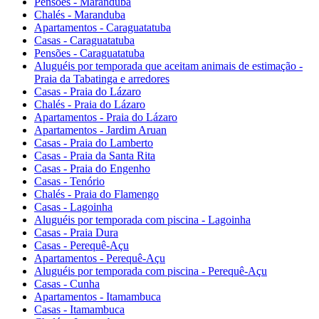
Pensões - Maranduba
Chalés - Maranduba
Apartamentos - Caraguatatuba
Casas - Caraguatatuba
Pensões - Caraguatatuba
Aluguéis por temporada que aceitam animais de estimação -
Praia da Tabatinga e arredores
Casas - Praia do Lázaro
Chalés - Praia do Lázaro
Apartamentos - Praia do Lázaro
Apartamentos - Jardim Aruan
Casas - Praia do Lamberto
Casas - Praia da Santa Rita
Casas - Praia do Engenho
Casas - Tenório
Chalés - Praia do Flamengo
Casas - Lagoinha
Aluguéis por temporada com piscina - Lagoinha
Casas - Praia Dura
Casas - Perequê-Açu
Apartamentos - Perequê-Açu
Aluguéis por temporada com piscina - Perequê-Açu
Casas - Cunha
Apartamentos - Itamambuca
Casas - Itamambuca