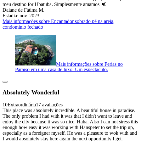
meu destino for Ubatuba. Simplesmente amamos 💓
Daiane de Fátima M.
Estadia: nov. 2023
Mais informações sobre Encantador sobrado pé na areia,
condomínio fechado
Mais informações sobre Ferias no
Paraiso em uma casa de luxo. Um espectaculo.
Absolutely Wonderful
10
Extraordinária
17 avaliações
This place was absolutely incredible. A beautiful house in paradise.
The only problem I had with it was that I didn't want to leave and
enjoy the city because it was so nice. Haha. Also I can not stress this
enough how easy it was working with Hanspeter to set the trip up,
especially as a foreigner myself. He was a pleasure to wok with and
I would absolutely stay here again the next opportunity I get.