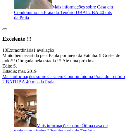
Mais informações sobre Casa em
Condomínio na Praia do Tenório UBATUBA 40 mts
da Praia
Excelente !!!
10
Extraordinária
1 avaliação
Muito bem assistida pela Paula por meio da Fatinha!!! Gostei de
tudo!!! Obrigada pela estadia !!! Até uma próxima.
Edite S.
Estadia: mar. 2019
Mais informações sobre Casa em Condomínio na Praia do Tenório
UBATUBA 40 mts da Praia
Mais informações sobre Ótima casa de
praia com piscina Ubatuba praia do Tenório