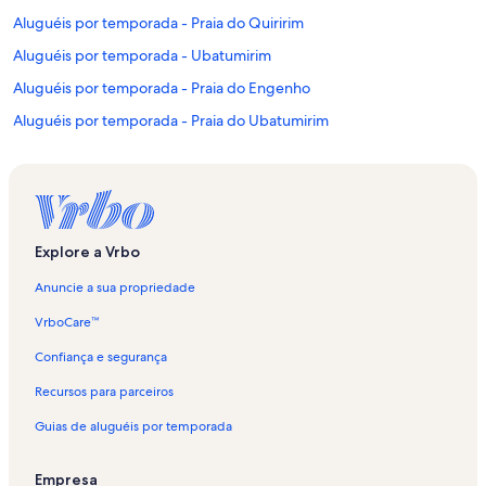
Aluguéis por temporada - Praia do Quiririm
Aluguéis por temporada - Ubatumirim
Aluguéis por temporada - Praia do Engenho
Aluguéis por temporada - Praia do Ubatumirim
Aluguéis por temporada - Praia Brava da Almada
Aluguéis por temporada - Praia do Português
Aluguéis por temporada - Praia do Cirilo
Aluguéis por temporada - Ilha do Prumirim
Explore a Vrbo
Aluguéis por temporada - Praia da Almada
Anuncie a sua propriedade
Aluguéis por temporada - Praia da Fazenda
VrboCare™
Aluguéis por temporada - Almada
Confiança e segurança
Aluguéis por temporada - Praia Grande
Recursos para parceiros
Aluguéis por temporada - Toninhas
Guias de aluguéis por temporada
Aluguéis por temporada - Praia da Espia
Aluguéis por temporada - Praia Picinguaba
Empresa