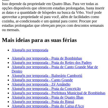
Isso depende da propriedade em Quatro Ilhas. Para ver todas as
opções disponíveis que oferecem estadias prolongadas, basta inserir
as datas e a quantidade de hóspedes na busca da Vrbo. Você pode
aproveitar a propriedade só para você, além de facilidades como
cozinha, ar-condicionado e um quintal para correr. Procure por
estadias prolongadas que ofereçam preços com descontos semanais
ou mensais.
Mais ideias para as suas férias
Aluguéis por temporada
Aluguéis por temporada - Praia de Bombinhas
Aluguéis por temporada - Praia do Retiro dos Padres
Aluguéis por temporada - Praia de Canto Grande Mar de
Dentro
Aluguéis por temporada - Balneário Camboriú
Aluguéis por temporada - Canto Grande
Aluguéis por temporada - Zé Amândio
Aluguéis por temporada - Praia da Conceição
Aluguéis por temporada - Prefeitura Municipal de Bombinhas
Aluguéis por temporada - Praia de Quatro Ilhas
Aluguéis por temporada - Praia do Biguá
Aluguéis por temporada - Praia do Caixa d'Aço