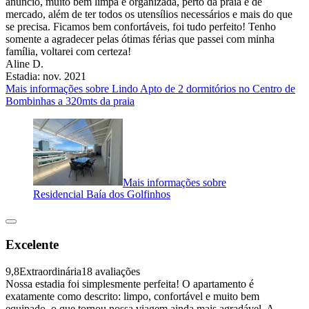
anúncio, muito bem limpa e organizada, perto da praia e de
mercado, além de ter todos os utensílios necessários e mais do que
se precisa. Ficamos bem confortáveis, foi tudo perfeito! Tenho
somente a agradecer pelas ótimas férias que passei com minha
família, voltarei com certeza!
Aline D.
Estadia: nov. 2021
Mais informações sobre Lindo Apto de 2 dormitórios no Centro de
Bombinhas a 320mts da praia
Mais informações sobre
Residencial Baía dos Golfinhos
Excelente
9,8
Extraordinária
18 avaliações
Nossa estadia foi simplesmente perfeita! O apartamento é
exatamente como descrito: limpo, confortável e muito bem
equipado, o que tornou nossa viagem ainda mais agradável. A