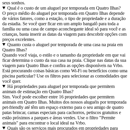
seus sonhos.
Qual é o custo de um aluguel por temporada em Quatro Ilhas?
O preço médio do aluguel por temporada em Quatro Ilhas depende
de vários fatores, como a estação, o tipo de propriedade e a duração
da estadia. Se você quer ficar em um amplo bangalô para toda a
família ou uma casa de campo aconchegante ideal só para você e as
crianças, basta inserir as datas da viagem para descobrir opções com
preços excelentes.
Quanto custa o aluguel por temporada de uma casa na praia em
Quatro Ilhas?
Quando você viaja, o estilo e o tamanho da propriedade em que vai
ficar determina o custo da sua casa na praia. Clique nas datas da sua
viagem para Quatro Ilhas e confira as opções disponíveis na Vrbo.
Está procurando coisas básicas como Wi-Fi ou benefícios como uma
piscina particular? Use os filtros para selecionar as comodidades que
você quer.
Há propriedades para aluguel por temporada que permitem
animais de estimação em Quatro Ilhas?
Sim. Você pode escolher entre 16 propriedades que permitem
animais em Quatro Ilhas. Muitos dos nossos aluguéis por temporada
pet-friendly até têm um espaço externo para o seu amigo de quatro
patas brincar, camas especiais para cachorros, petiscos gratuitos e
estão próximos a parques e áreas verdes. Use o filtro "Permite
animais" para encontrar o local ideal na Vrbo.
Quais são os serviços mais procurados em propriedades para