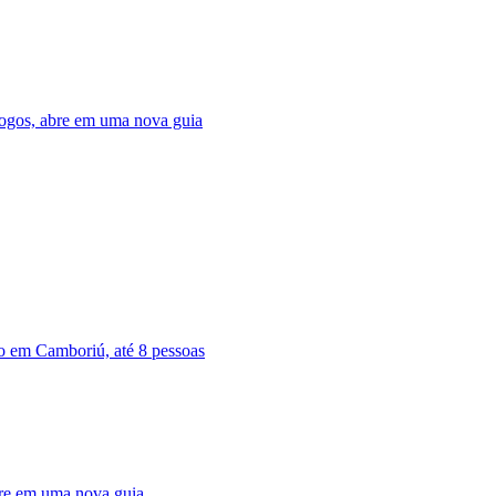
 Jogos, abre em uma nova guia
 em Camboriú, até 8 pessoas
bre em uma nova guia