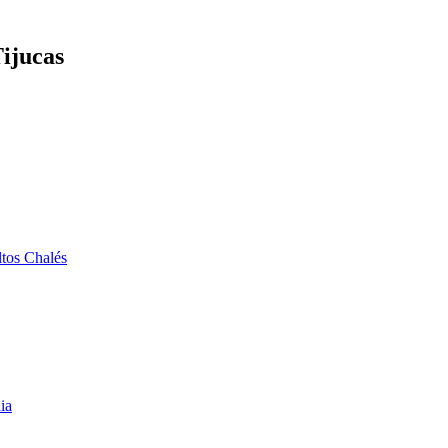
Tijucas
tos Chalés
ia