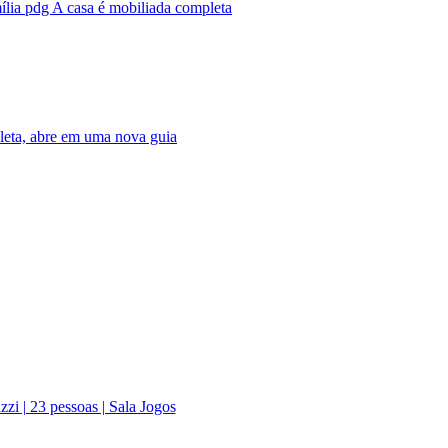
lia pdg A casa é mobiliada completa
leta, abre em uma nova guia
zi | 23 pessoas | Sala Jogos