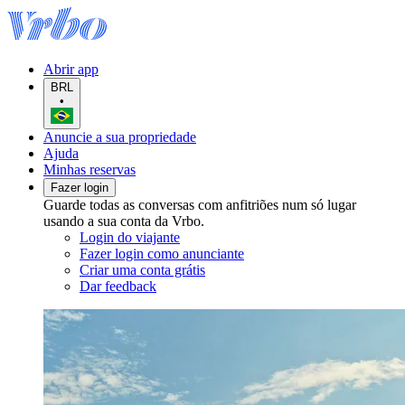
Abrir app
BRL
•
Anuncie a sua propriedade
Ajuda
Minhas reservas
Fazer login
Guarde todas as conversas com anfitriões num só lugar
usando a sua conta da Vrbo.
Login do viajante
Fazer login como anunciante
Criar uma conta grátis
Dar feedback