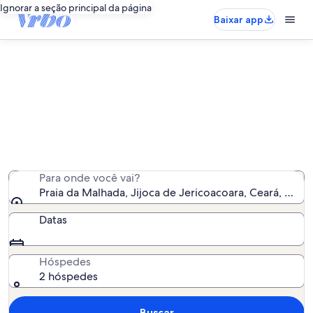
Ignorar a seção principal da página
Baixar app
Aluguéis por temporada perto de
Praia da Malhada
Encontramos 117 aluguéis por temporada para você -
insira suas datas para ver a disponibilidade
Para onde você vai?
Praia da Malhada, Jijoca de Jericoacoara, Ceará, Brasil
Datas
Hóspedes
2 hóspedes
Buscar