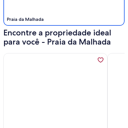
Praia da Malhada
Encontre a propriedade ideal
para você - Praia da Malhada
Mais informações sobre Casa Les Deux R da Lagoa
Mais info