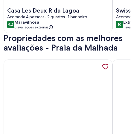
Mais informações sobre Casa Les Deux R da Lagoa
Mais info
Casa Les Deux R da Lagoa
Swiss 
Acomoda 4 pessoas · 2 quartos · 1 banheiro
Acomoda 4
maravilhosa
extra
Maravilhosa
Extra
9,2
10
9,2 de 10
10 de 10
5 avaliações externas
1 avali
(1
Propriedades com as melhores
avali
avaliações - Praia da Malhada
Mais informações sobre Casa Refúgio das Águias na Praia d
Mais info