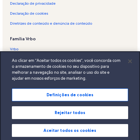
Declaração de privacidade
Declaração de cookies
Diretrizes de conteúdo e denúncia de conteúdo
Família Vrbo
Vrbo
Abritel.fr
Ao clicar em “Aceitar todos os cookies”, você concorda com
o armazenamento de cookies no seu dispositivo para
FeWo-direkt.de
melhorar a navegação no site, analisar o uso do site e
ajudar em nossos esforços de marketing.
Bookabach.co.nz
Stayz.com.au
Definições de cookies
© 2026 Vrbo, uma empresa do Expedia Group. Todos os direitos
reservados. Vrbo e o logotipo da Vrbo são marcas comerciais ou marcas
registradas da HomeAway.com, Inc.
Rejeitar todos
Aceitar todos os cookies