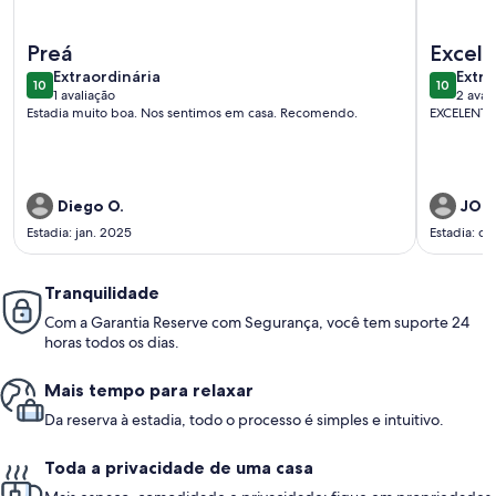
Mais informações sobre Casa Refúgio das Águias na Praia d
Mais info
Preá
Excel
extraordinária
extra
Extraordinária
Extra
10
10
10 de 10
10 de 10
1 avaliação
2 aval
(1
(2
Estadia muito boa. Nos sentimos em casa. Recomendo.
EXCELENTE
avaliação)
avali
Diego O.
JORG
Estadia: jan. 2025
Estadia: d
Tranquilidade
Com a Garantia Reserve com Segurança, você tem suporte 24
horas todos os dias.
Mais tempo para relaxar
Da reserva à estadia, todo o processo é simples e intuitivo.
Toda a privacidade de uma casa