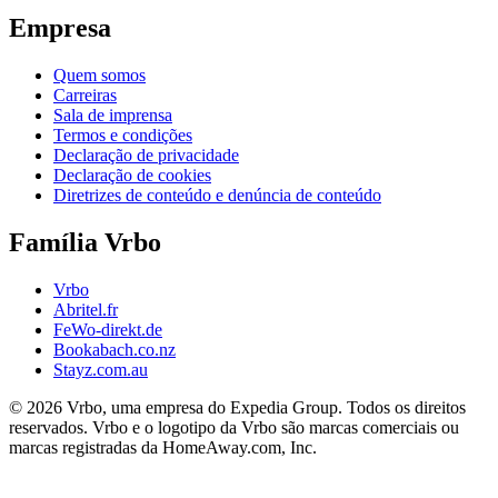
Empresa
Quem somos
Carreiras
Sala de imprensa
Termos e condições
Declaração de privacidade
Declaração de cookies
Diretrizes de conteúdo e denúncia de conteúdo
Família Vrbo
Vrbo
Abritel.fr
FeWo-direkt.de
Bookabach.co.nz
Stayz.com.au
© 2026 Vrbo, uma empresa do Expedia Group. Todos os direitos
reservados. Vrbo e o logotipo da Vrbo são marcas comerciais ou
marcas registradas da HomeAway.com, Inc.