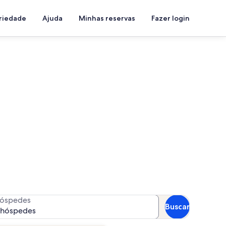
priedade
Ajuda
Minhas reservas
Fazer login
er a disponibilidade
óspedes
Buscar
 hóspedes