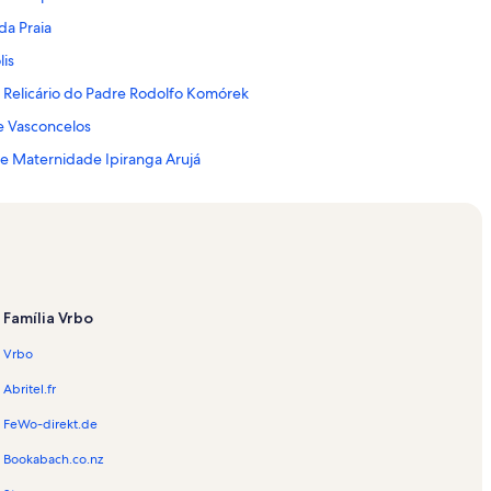
da Praia
is
 Relicário do Padre Rodolfo Komórek
e Vasconcelos
 e Maternidade Ipiranga Arujá
o Tecnológico de Aeronáutica
abel
Municipal de São José dos Campos
Família Vrbo
Vrbo
s Cruzes
Abritel.fr
Grande
FeWo-direkt.de
e Maternidade Policlin
Bookabach.co.nz
us dos Perdões