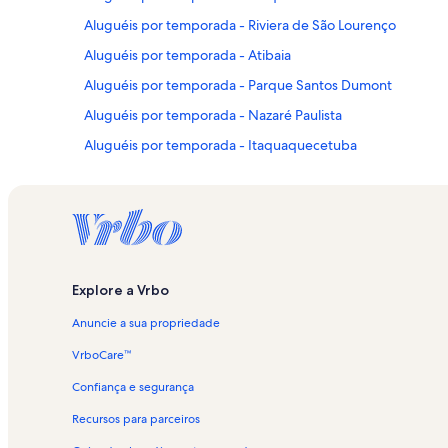
Aluguéis por temporada - Riviera de São Lourenço
Aluguéis por temporada - Atibaia
Aluguéis por temporada - Parque Santos Dumont
Aluguéis por temporada - Nazaré Paulista
Aluguéis por temporada - Itaquaquecetuba
Aluguéis por temporada - Memorial Aeroespacial Brasileir
Aluguéis por temporada - Parque Aquático Thermas do Va
Aluguéis por temporada - São José dos Campos
Aluguéis por temporada - Alpes D’Ouro
Explore a Vrbo
Aluguéis por temporada - Guararema
Anuncie a sua propriedade
Aluguéis por temporada - Hospital viValle
Aluguéis por temporada - Parque Municipal Ilha Grande
VrboCare™
Aluguéis por temporada - Santos Dumont Hospital
Confiança e segurança
Aluguéis por temporada - Juquehy
Recursos para parceiros
Aluguéis por temporada - Banhado