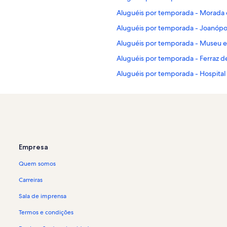
Aluguéis por temporada - Morada 
Aluguéis por temporada - Joanópol
Aluguéis por temporada - Museu e
Aluguéis por temporada - Ferraz d
Aluguéis por temporada - Hospital
o
Aluguéis por temporada - Piracaia
le
Aluguéis por temporada - Institut
Aluguéis por temporada - Santa Is
Aluguéis por temporada - Teatro 
Empresa
Aluguéis por temporada - Jacareí
Quem somos
Aluguéis por temporada - Mogi da
Aluguéis por temporada - Itaoca
Carreiras
Aluguéis por temporada - Morro 
Sala de imprensa
Aluguéis por temporada - Hospital 
Termos e condições
Aluguéis por temporada - Bom Jes