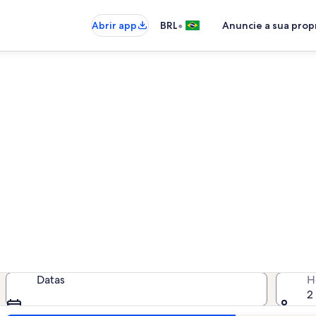
•
Abrir app
BRL
Anuncie a sua pro
Igaratá: chácaras
caras - insira as suas datas para v
Datas
H
2