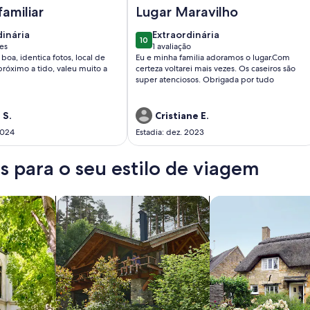
FX
asa MAGNÍFICA a 1 Km do centrinho: Suíte + hidro
Imagem de Casa de campo com lareir
familiar
Lugar Maravilho
dinária
extraordinária
dinária
Extraordinária
10
10 de 10
ões
1 avaliação
(1
boa, identica fotos, local de
Eu e minha familia adoramos o lugar.Com
ões)
avaliação)
 próximo a tido, valeu muito a
certeza voltarei mais vezes. Os caseiros são
super atenciosos. Obrigada por tudo
 S.
Cristiane E.
2024
Estadia: dez. 2023
 para o seu estilo de viagem
os
buscar cabanas
buscar casas de ca