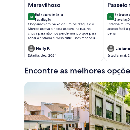
Imagem de Casa com Cachoeira, Deck e Lareira S
Imagem de C
Maravilhoso
Passeio 
extraordinária
extraor
Extraordinária
Extraor
10
10
10 de 10
10 de 10
1 avaliação
2 avaliaç
(1
(2
Chegamos em baixo de um pé d’água e o
Estadoa muito 
avaliação)
avaliaç
Marcos estava a nossa espera, na rua, na
acesso fácil e
chuva para não nos perdemos porque para
pena.
achar a entrada e meio difícil, nós recebeu
muito bem.A casa é limpíssima e muito
organizada,com simplicidade mas totalmente
Helly F.
Lidiane
funcional, tem tudo o necessário para
Estadia: dez. 2024
Estadia: mai. 
cozinhar com conforto.Angélica também é
super atenciosa,a vista é divina, de tirar o
folego,a cidade é pequena mais se o que vc
Encontre as melhores opções
quer é paz e sossego achou o lugar certo.
Busque casas
Busque apartament