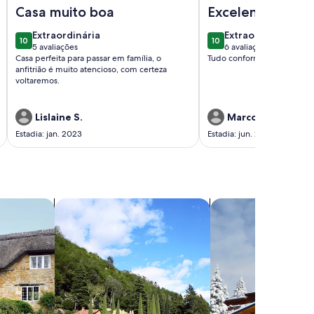
a e piscina
Imagem de HOUSE A BEIRA DA DPRESA, SWIMMING POOL, 
Imagem de Monte Verde
Casa muito boa
Excelente
extraordinária
extraordinária
Extraordinária
Extraordinária
10
10
10 de 10
10 de 10
5 avaliações
6 avaliações
(5
(6
Casa perfeita para passar em família, o
Tudo conforme anúncio... e
avaliações)
avaliações)
anfitrião é muito atencioso, com certeza
voltaremos.
Lislaine S.
Marcos A.
Estadia: jan. 2023
Estadia: jun. 2022
mpo
buscar vilas
buscar chalés