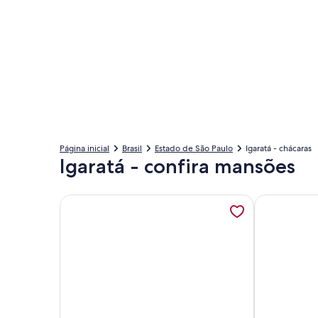
Página inicial
Brasil
Estado de São Paulo
Igaratá - chácaras
Igaratá - confira mansões
Mais informações sobre Sítio com piscina, campo 
Mais infor