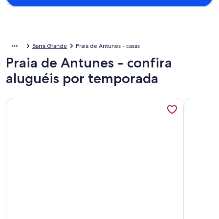
Barra Grande
Praia de Antunes - casas
Praia de Antunes - confira
aluguéis por temporada
Mais informações sobre Casarão na divisa Pe/Al
Mais info