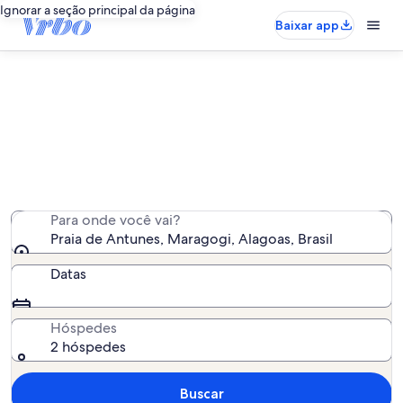
Ignorar a seção principal da página
Baixar app
Encontrar casas - Praia de Antunes
e arredores
Encontramos 81 casas - insira as suas datas para ver a
disponibilidade
Para onde você vai?
Praia de Antunes, Maragogi, Alagoas, Brasil
Datas
Hóspedes
2 hóspedes
Buscar