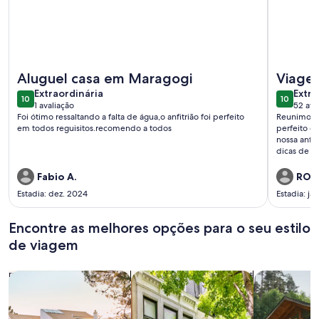
Mais informações sobre Casa de veraneio ACONCHEGO
Mais info
Aluguel casa em Maragogi
Viagem
extraordinária
extra
Extraordinária
Extra
10
10
10 de 10
10 de 10
1 avaliação
52 ava
(1
(52
Foi ótimo ressaltando a falta de água,o anfitrião foi perfeito
Reunimos n
avaliação)
avali
em todos reguisitos.recomendo a todos
perfeito d
nossa anfit
dicas de p
Guilhermin
maravilhos
Fabio A.
ROSE
de cada hó
Estadia: dez. 2024
Estadia: ja
logo que p
Encontre as melhores opções para o seu estilo
de viagem
Busque casas
Busque apartamentos
buscar caba