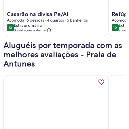
Mais informações sobre Casarão na divisa Pe/Al
Mais info
Casarão na divisa Pe/Al
Refúgi
Acomoda 16 pessoas · 4 quartos · 5 banheiros
Privat
Acomoda 1
extraordinária
extra
Extraordinária
Extra
10
10
10 de 10
10 de 10
8 avaliações externas
2 aval
Aluguéis por temporada com as
melhores avaliações - Praia de
Antunes
Mais informações sobre Casa de veraneio ACONCHEGO
Mais info