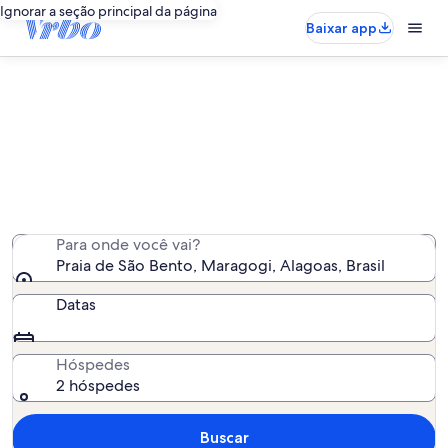
Ignorar a seção principal da página
Baixar app
Encontrar casas - Praia de São
Bento e arredores
Encontramos 74 casas - insira as suas datas para ver a
disponibilidade
Para onde você vai?
Praia de São Bento, Maragogi, Alagoas, Brasil
Datas
Hóspedes
2 hóspedes
Buscar