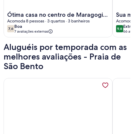
Mais informações sobre Ótima casa no centro de Maragogi
Mais info
Ótima casa no centro de Maragogi
Sua ma
praticamente beira-mar
Acomoda 8 pessoas · 3 quartos · 3 banheiros
Caribe 
Acomoda 1
boa
extra
Boa
Extra
7,6
9,6
7,6 de 10
9,6 de 1
7 avaliações externas
66 ava
(66
avali
Aluguéis por temporada com as
melhores avaliações - Praia de
São Bento
Mais informações sobre Casa de veraneio ACONCHEGO
Mais info