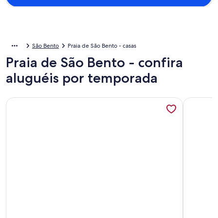
São Bento
Praia de São Bento - casas
Praia de São Bento - confira
aluguéis por temporada
Mais informações sobre Ótima casa no centro de Maragogi
Mais info