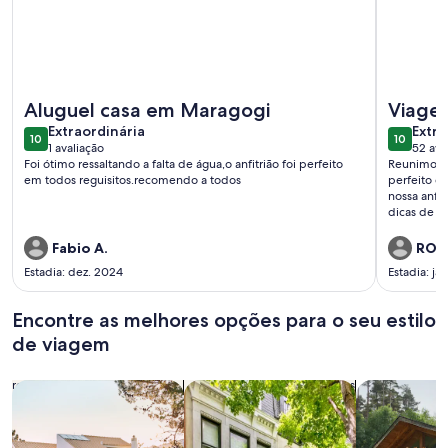
Mais informações sobre Casa de veraneio ACONCHEGO
Mais info
Aluguel casa em Maragogi
Viagem
extraordinária
extra
Extraordinária
Extra
10
10
10 de 10
10 de 10
1 avaliação
52 ava
(1
(52
Foi ótimo ressaltando a falta de água,o anfitrião foi perfeito
Reunimos n
avaliação)
avali
em todos reguisitos.recomendo a todos
perfeito d
nossa anfit
dicas de p
Guilhermin
maravilhos
Fabio A.
ROSE
de cada hó
Estadia: dez. 2024
Estadia: ja
logo que p
Encontre as melhores opções para o seu estilo
de viagem
Busque casas
Busque apartamentos
buscar caba