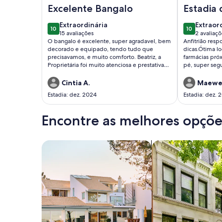
Imagem de Bangalô Malawi Resort, com vista pro m
Imagem de F
Excelente Bangalo
Estadia 
extraordinária
extraor
Extraordinária
Extraor
10
10
10 de 10
10 de 10
15 avaliações
2 avaliaç
(15
(2
O bangalo é excelente, super agradavel, bem
Anfitrião res
avaliações)
avaliaç
decorado e equipado, tendo tudo que
dicas.Ótima l
precisavamos, e muito comforto. Beatriz, a
farmácias próx
Proprietária foi muito atenciosa e prestativa
pé, super seg
com tudo. Recomendo, vale muito a pena.
Cintia A.
Maewel
Estadia: dez. 2024
Estadia: dez. 
Encontre as melhores opções
Busque casas
Busque apartament