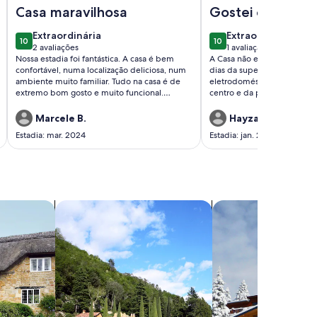
 e conforto à beira-mar
Imagem de Casa de Praia Luxo 8 suítes Condomínio Fechado
Imagem de Casa com v
Casa maravilhosa
Gostei da casa
extraordinária
extraordinária
Extraordinária
Extraordinária
10
10
10 de 10
10 de 10
2 avaliações
1 avaliação
(2
(1
Nossa estadia foi fantástica. A casa é bem
A Casa não e muito grande,
avaliações)
avaliação)
confortável, numa localização deliciosa, num
dias da super certo, ela é
ambiente muito familiar. Tudo na casa é de
eletrodomésticos e utilitári
extremo bom gosto e muito funcional.
centro e da praia. Condomín
Repetiremos a estadia em breve.
moradores muito educados, 
também prestativa, voltaria
Marcele B.
Hayza M.
Estadia: mar. 2024
Estadia: jan. 2023
mpo
buscar vilas
buscar chalés