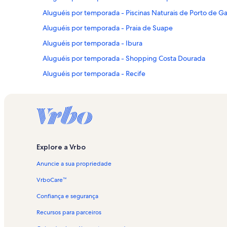
Aluguéis por temporada - Piscinas Naturais de Porto de Ga
Aluguéis por temporada - Praia de Suape
Aluguéis por temporada - Ibura
Aluguéis por temporada - Shopping Costa Dourada
Aluguéis por temporada - Recife
Aluguéis por temporada - Bosque de Pau-Brasil
Aluguéis por temporada - Porto Cult
Aluguéis por temporada - Quatro Cantos
Aluguéis por temporada - Pontal de Maracaípe
Explore a Vrbo
Aluguéis por temporada - Praia dos Carneiros
Anuncie a sua propriedade
Aluguéis por temporada - Jaboatão dos Guararapes
Aluguéis por temporada - Pontal de Serrambi
VrboCare™
Aluguéis por temporada - Praia de Guadalupe
Confiança e segurança
Aluguéis por temporada - Areias
Recursos para parceiros
Aluguéis por temporada - Boa Viagem