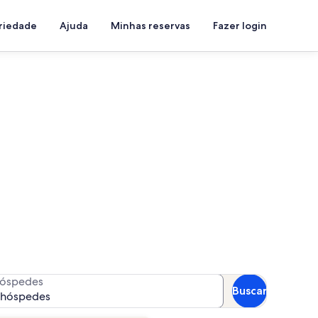
priedade
Ajuda
Minhas reservas
Fazer login
 arredores
r a disponibilidade
óspedes
Buscar
 hóspedes