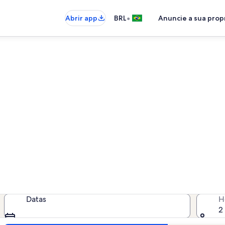
•
Abrir app
BRL
Anuncie a sua pro
 casas - Praia de Muro Alto e
sas - insira as suas datas para ve
Datas
H
2