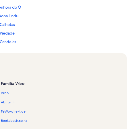
enhora do Ó
Dona Lindu
 Calhetas
 Piedade
 Candeias
arreto Júnior
 Gaibu
 Itapuama
 Cupe
Família Vrbo
 Santos Dumont
Vrbo
aré
o
Abritel.fr
o Hippocampus
FeWo-direkt.de
Bookabach.co.nz
g Recife