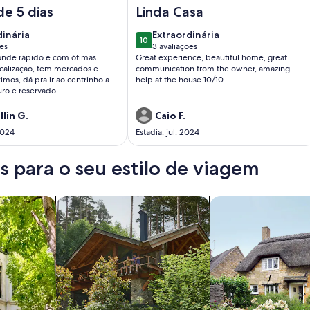
ar e piscina privada. Luxo e confort
lor de Porto de Galinhas
Imagem de Casa Amendoeiras charme
de 5 dias
Linda Casa
dinária
extraordinária
dinária
Extraordinária
10
10 de 10
ões
3 avaliações
(3
ponde rápido e com ótimas
Great experience, beautiful home, great
ões)
avaliações)
ocalização, tem mercados e
communication from the owner, amazing
imos, dá pra ir ao centrinho a
help at the house 10/10.
uro e reservado.
lin G.
Caio F.
2024
Estadia: jul. 2024
 para o seu estilo de viagem
os
buscar cabanas
buscar casas de ca