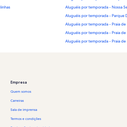
linhas
Aluguéis por temporada - Nossa S
Aluguéis por temporada - Parque 
Aluguéis por temporada - Praia de
Aluguéis por temporada - Praia de
Aluguéis por temporada - Praia de
Aluguéis por temporada - Teatro B
Aluguéis por temporada - Praia de
Aluguéis por temporada - Praia de
Aluguéis por temporada - Praia do
Empresa
Aluguéis por temporada - Parque
Quem somos
Aluguéis por temporada - Tamand
Aluguéis por temporada - Toquinh
Carreiras
Aluguéis por temporada - Projet
Sala de imprensa
Aluguéis por temporada - Piedade
Termos e condições
Aluguéis por temporada - Shoppin