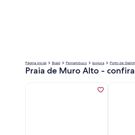
Página inicial
Brasil
Pernambuco
Ipojuca
Porto de Galin
Praia de Muro Alto - confir
Mais informações sobre House in condominium by 
Mais infor