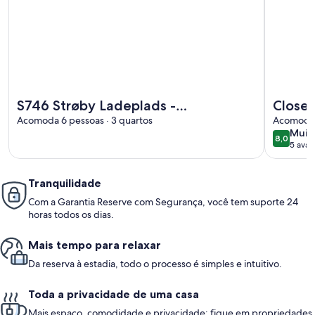
Mais informações sobre S746 Strøby Ladeplads - Løvsangerv
Mais info
S746 Strøby Ladeplads -
Close 
Løvsangervej 6
Acomoda 6 pessoas · 3 quartos
Copen
Acomoda 4
muit
Muit
8,0
8,0 de 1
5 aval
boa
(5
avali
Tranquilidade
Com a Garantia Reserve com Segurança, você tem suporte 24
horas todos os dias.
Mais tempo para relaxar
Da reserva à estadia, todo o processo é simples e intuitivo.
Toda a privacidade de uma casa
Mais espaço, comodidade e privacidade: fique em propriedades