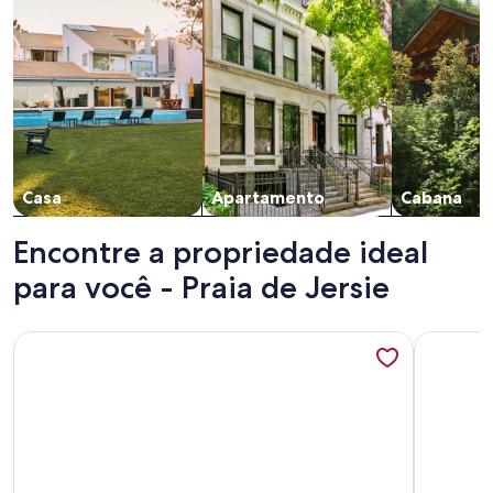
Casa
Apartamento
Cabana
Encontre a propriedade ideal
para você - Praia de Jersie
Mais informações sobre S746 Strøby Ladeplads - Løvsangerv
Mais info