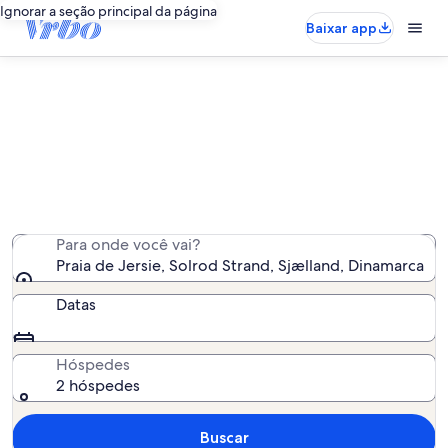
Ignorar a seção principal da página
Baixar app
Aluguéis por temporada perto de
Praia de Jersie
Encontramos 63 aluguéis por temporada para você -
insira suas datas para ver a disponibilidade
Para onde você vai?
Praia de Jersie, Solrod Strand, Sjælland, Dinamarca
Datas
Hóspedes
2 hóspedes
Buscar