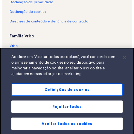
Declaração de privacidade
Declaração de cookies
Diretrizes de conteúdo e denúncia de conteúdo
Família Vrbo
Vrbo
Abritel.fr
Ao clicar em “Aceitar todos os cookies”, você concorda com
o armazenamento de cookies no seu dispositivo para
FeWo-direkt.de
melhorar a navegação no site, analisar o uso do site e
ajudar em nossos esforços de marketing.
Bookabach.co.nz
Stayz.com.au
Definições de cookies
© 2026 Vrbo, uma empresa do Expedia Group. Todos os direitos
reservados. Vrbo e o logotipo da Vrbo são marcas comerciais ou marcas
registradas da HomeAway.com, Inc.
Rejeitar todos
Aceitar todos os cookies