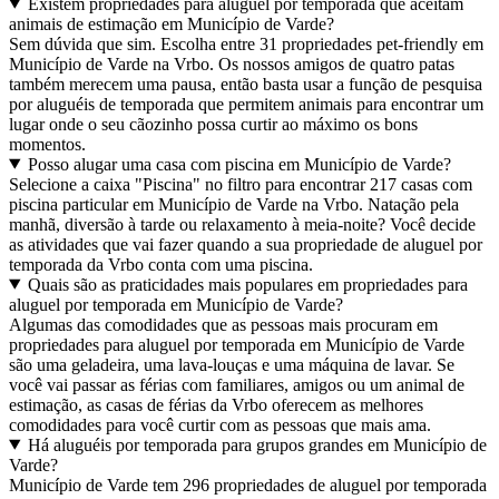
Existem propriedades para aluguel por temporada que aceitam
animais de estimação em Município de Varde?
Sem dúvida que sim. Escolha entre 31 propriedades pet-friendly em
Município de Varde na Vrbo. Os nossos amigos de quatro patas
também merecem uma pausa, então basta usar a função de pesquisa
por aluguéis de temporada que permitem animais para encontrar um
lugar onde o seu cãozinho possa curtir ao máximo os bons
momentos.
Posso alugar uma casa com piscina em Município de Varde?
Selecione a caixa "Piscina" no filtro para encontrar 217 casas com
piscina particular em Município de Varde na Vrbo. Natação pela
manhã, diversão à tarde ou relaxamento à meia-noite? Você decide
as atividades que vai fazer quando a sua propriedade de aluguel por
temporada da Vrbo conta com uma piscina.
Quais são as praticidades mais populares em propriedades para
aluguel por temporada em Município de Varde?
Algumas das comodidades que as pessoas mais procuram em
propriedades para aluguel por temporada em Município de Varde
são uma geladeira, uma lava-louças e uma máquina de lavar. Se
você vai passar as férias com familiares, amigos ou um animal de
estimação, as casas de férias da Vrbo oferecem as melhores
comodidades para você curtir com as pessoas que mais ama.
Há aluguéis por temporada para grupos grandes em Município de
Varde?
Município de Varde tem 296 propriedades de aluguel por temporada