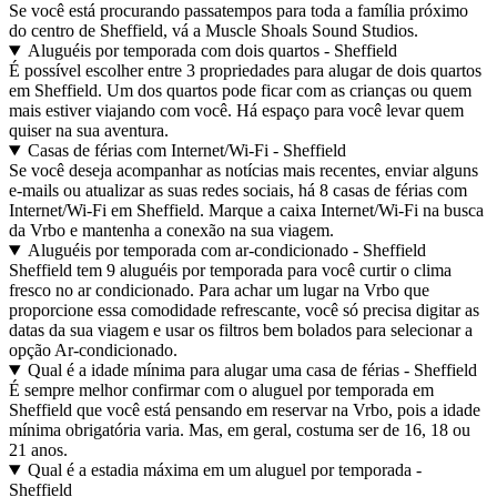
Se você está procurando passatempos para toda a família próximo
do centro de Sheffield, vá a Muscle Shoals Sound Studios.
Aluguéis por temporada com dois quartos - Sheffield
É possível escolher entre 3 propriedades para alugar de dois quartos
em Sheffield. Um dos quartos pode ficar com as crianças ou quem
mais estiver viajando com você. Há espaço para você levar quem
quiser na sua aventura.
Casas de férias com Internet/Wi-Fi - Sheffield
Se você deseja acompanhar as notícias mais recentes, enviar alguns
e-mails ou atualizar as suas redes sociais, há 8 casas de férias com
Internet/Wi-Fi em Sheffield. Marque a caixa Internet/Wi-Fi na busca
da Vrbo e mantenha a conexão na sua viagem.
Aluguéis por temporada com ar-condicionado - Sheffield
Sheffield tem 9 aluguéis por temporada para você curtir o clima
fresco no ar condicionado. Para achar um lugar na Vrbo que
proporcione essa comodidade refrescante, você só precisa digitar as
datas da sua viagem e usar os filtros bem bolados para selecionar a
opção Ar-condicionado.
Qual é a idade mínima para alugar uma casa de férias - Sheffield
É sempre melhor confirmar com o aluguel por temporada em
Sheffield que você está pensando em reservar na Vrbo, pois a idade
mínima obrigatória varia. Mas, em geral, costuma ser de 16, 18 ou
21 anos.
Qual é a estadia máxima em um aluguel por temporada -
Sheffield