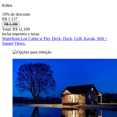
Killen
10% de desconto
R$ 1.157
R$ 1.286
Total: R$ 11.100
inclui impostos e taxas
Waterfront Log Cabin w Pier, Deck, Dock, Grill, Kayak, Wifi +
Sunset Views.