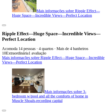
Mais informações sobre Ripple Effect—
Huge Space—Incredible Views—Perfect Location
Ripple Effect—Huge Space—Incredible Views—
Perfect Location
Acomoda 14 pessoas · 4 quartos · Mais de 4 banheiros
10
Extraordinária
1 avaliação
Mais informações sobre Ripple Effect—Huge Space—Incredible
Views—Perfect Location
Mais informações sobre 3-
bedroom w/pool and all the comforts of home in
Muscle Shoals-recording capital