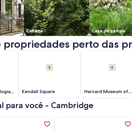
Cabana
Casa de campo
propriedades perto das pri
uma nova janela.
re Instituto de Tecnologia de Massachusetts. Abre em uma no
Mais informações sobre Kendall Square. Abre em uma
Mais informações sobre
3
4
logia
Kendall Square
Harvard Museum of
Natural History
al para você - Cambridge
th w/ Patio & Parking Pass, abre em uma nova guia
ações sobre Rare Luxury 3B/2.5B Single Family House near Ha
Mais informações sobre Great Apart