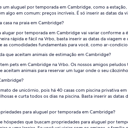
 um aluguel por temporada em Cambridge, como a estação, o 
m algo em comum: preços incríveis. É só inserir as datas da v
a casa na praia em Cambridge?
a alugar por temporada em Cambridge vai variar conforme a 
eira rápida e fácil na Vrbo, basta inserir as datas da viagem e
s e as comodidades fundamentais para você, como ar-condicion
ada que aceitam animais de estimação em Cambridge?
mitem pets em Cambridge na Vrbo. Os nossos amigos peludos
e aceitam animais para reservar um lugar onde o seu cãozinh
 Cambridge?
ormato de unicórnio, pois há 40 casas com piscina privativa 
as e curta todos os dias na piscina. Basta inserir as datas da
ropriedades para aluguel por temporada em Cambridge?
re hóspedes que buscam propriedades para aluguel por tem
ira e uma lareira. Se você vai viajar com os amigos, a família