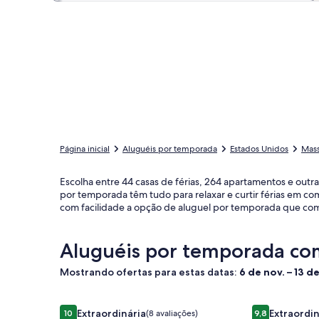
Página inicial
Aluguéis por temporada
Estados Unidos
Mass
Escolha entre 44 casas de férias, 264 apartamentos e outr
por temporada têm tudo para relaxar e curtir férias em co
com facilidade a opção de aluguel por temporada que com
Aluguéis por temporada co
Mostrando ofertas para estas datas:
6 de nov. – 13 d
Galeria
Luxury Brownstone Condos with Private Roofdeck 
Galeria
Downtown | 
Extraordinária
Extraordin
10
(8 avaliações)
9,8
10 de 10, Extraordinária, (8 avaliações)
9,8 de 10, Extr