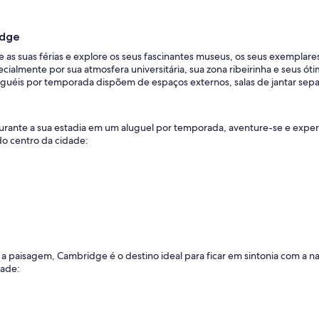
idge
 suas férias e explore os seus fascinantes museus, os seus exemplares 
ecialmente por sua atmosfera universitária, sua zona ribeirinha e seus 
aluguéis por temporada dispõem de espaços externos, salas de jantar se
? Durante a sua estadia em um aluguel por temporada, aventure-se e exp
do centro da cidade:
 a paisagem, Cambridge é o destino ideal para ficar em sintonia com a n
dade: