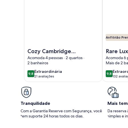
Anfitrião Pr
Imagem de Cozy Cambridge 2bed 2bath w/ Patio 
Imagem de R
Cozy Cambridge
Rare Lu
2bed 2bath w/ Patio
Single F
Acomoda 4 pessoas · 2 quartos ·
Acomoda 6 pe
2 banheiros
Mais de 2 b
& Parking Pass
near Har
Fenced 
extraordinária
extraor
Extraordinária
Extraor
9,8
9,8
9,8 de 10
9,8 de 10
21 avaliações
132 avali
OK
(21
(132
avaliações)
avaliaç
Tranquilidade
Mais tem
Com a Garantia Reserve com Segurança, você
Da reserva 
tem suporte 24 horas todos os dias.
simples e in