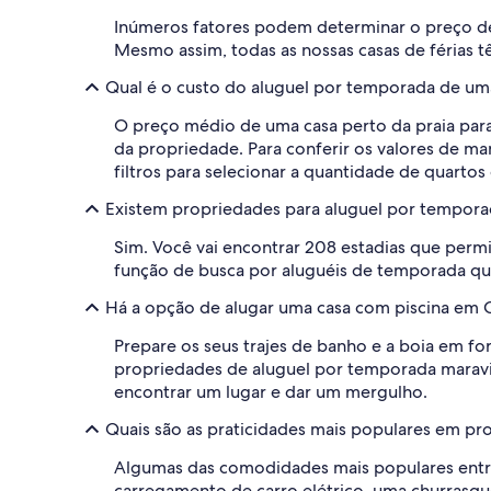
Inúmeros fatores podem determinar o preço de
Mesmo assim, todas as nossas casas de férias tê
Qual é o custo do aluguel por temporada de um
O preço médio de uma casa perto da praia par
da propriedade. Para conferir os valores de man
filtros para selecionar a quantidade de quarto
Existem propriedades para aluguel por tempor
Sim. Você vai encontrar 208 estadias que per
função de busca por aluguéis de temporada qu
Há a opção de alugar uma casa com piscina em
Prepare os seus trajes de banho e a boia em f
propriedades de aluguel por temporada maravilhos
encontrar um lugar e dar um mergulho.
Quais são as praticidades mais populares em p
Algumas das comodidades mais populares ent
carregamento de carro elétrico, uma churrasque