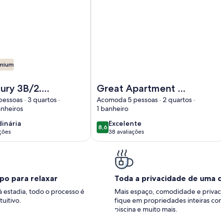
emium
& Parking Pass
are Luxury 3B/2.5B Single Family House near Harvard, Fence
Imagem de Great Apartment on Rive
xury 3B/2.5B
Great Apartment on
amily House
River/ Harvard
ssoas · 3 quartos ·
Acomoda 5 pessoas · 2 quartos ·
anheiros
1 banheiro
vard,
Square two blocks
Yard, Dogs
dinária
excelente
dinária
Excelente
8,6
8,6 de 10
ações
38 avaliações
(38
ões)
avaliações)
po para relaxar
Toda a privacidade de uma 
à estadia, todo o processo é
Mais espaço, comodidade e privac
tuitivo.
fique em propriedades inteiras co
piscina e muito mais.