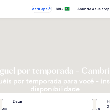
•
Abrir app
BRL
Anuncie a sua pro
guel por temporada - Cambr
éis por temporada para você - insi
disponibilidade
Datas
H
2