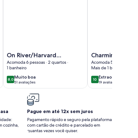
d Yard, Dogs OK
r/ Harvard Square two blocks
Imagem de On River/Harvard Sq. two blocks
Imagem de Charming 2
On River/Harvard
Charming 2-
Sq. two blocks
bedroom house
Acomoda 6 pessoas · 2 quartos ·
Acomoda 5 pessoas · 2 q
1 banheiro
Mais de 1 banheiro
with a hidden
garden in lovely
muito
extraordinária
Muito boa
Extraordinária
8,0
10
8,0 de 10
10 de 10
51 avaliações
19 avaliações
boa
Cambridge.
(51
(19
avaliações)
avaliações)
casa
Pague em até 12x sem juros
idade:
Pagamento rápido e seguro pela plataforma
m cozinha,
com cartão de crédito e parcelado em
quantas vezes você quiser.