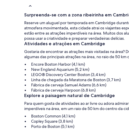
Surpreenda-se com a zona ribeirinha em Cambr
Reserve um aluguel por temporada em Cambridge durante as
atmosfera movimentada, esta cidade atrai os viajantes esp
estão entre as atrações imperdíveis na área. Muitos dos 
possa usar a criatividade e preparar verdadeiras delícias.
Atividades e atrações em Cambridge
Gostaria de encontrar as atrações mais visitadas na área
algumas das principais atrações na área, no raio de 50 km 
Encore Boston Harbor (4,1 km)
New England Aquarium (5,2 km)
LEGO® Discovery Center Boston (3,4 km)
Linha de chegada da Maratona de Boston (3,7 km)
Fábrica de cerveja Samuel Adams (6,6 km)
Fábrica de cerveja Harpoon (6,8 km)
Explore a paisagem natural de Cambridge
Para quem gosta de atividades ao ar livre ou adora admirar
imperdíveis na área, em um raio de 50 km do centro da ci
Boston Common (4,1 km)
Copley Square (3,8 km)
Porto de Boston (5,1 km)