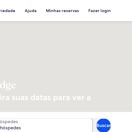
priedade
Ajuda
Minhas reservas
Fazer login
idge
ra suas datas para ver a
óspedes
Buscar
 hóspedes