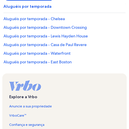
Aluguéis por temporada
Aluguéis por temporada - Chelsea
Aluguéis por temporada - Downtown Crossing
Aluguéis por temporada - Lewis Hayden House
Aluguéis por temporada - Casa de Paul Revere
Aluguéis por temporada - Waterfront
Aluguéis por temporada - East Boston
Aluguéis por temporada - Hospital Infantil de Boston
Aluguéis por temporada - Massachusetts General Hospital
Aluguéis por temporada - MIT
Aluguéis por temporada - Somerville
Explore a Vrbo
Aluguéis por temporada - North End
Anuncie a sua propriedade
Aluguéis por temporada - Centro de Boston
VrboCare™
Aluguéis por temporada - Beacon Hill
Confiança e segurança