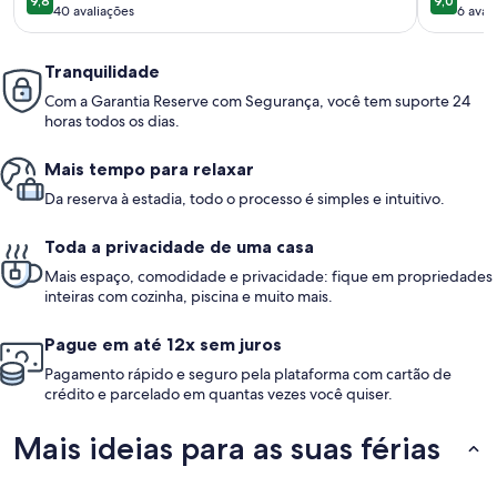
Trampoline & More!
9,8
9,0
9,8 de 10
9,0 de 1
40 avaliações
6 aval
(40
(6
avaliações)
avali
Tranquilidade
Com a Garantia Reserve com Segurança, você tem suporte 24
horas todos os dias.
Mais tempo para relaxar
Da reserva à estadia, todo o processo é simples e intuitivo.
Toda a privacidade de uma casa
Mais espaço, comodidade e privacidade: fique em propriedades
inteiras com cozinha, piscina e muito mais.
Pague em até 12x sem juros
Pagamento rápido e seguro pela plataforma com cartão de
crédito e parcelado em quantas vezes você quiser.
Mais ideias para as suas férias