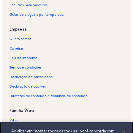
Aluguéis por temporada - Everett
Recursos para parceiros
Aluguéis por temporada - Charlestown
Guias de aluguéis por temporada
Aluguéis por temporada - Printing Office of Edes and Gill
Aluguéis por temporada - D Street - West Broadway
Empresa
Aluguéis por temporada - Cambridge
Quem somos
Aluguéis por temporada - Longwood
Carreiras
Aluguéis por temporada - West End
Sala de imprensa
Aluguéis por temporada - Boston
Termos e condições
Aluguéis por temporada - West Fens
Declaração de privacidade
Aluguéis por temporada - Distrito Financeiro de Boston
Declaração de cookies
Aluguéis por temporada - Back Bay
Diretrizes de conteúdo e denúncia de conteúdo
Aluguéis por temporada - Berklee College of Music
Aluguéis por temporada - Central-Maverick Square - Paris Street
Família Vrbo
Aluguéis por temporada - Louisburg Square
Vrbo
Aluguéis por temporada - Back Bay West
Abritel.fr
Ao clicar em “Aceitar todos os cookies”, você concorda com