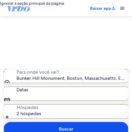
Ignorar a seção principal da página
Baixar app
Aluguéis por temporada perto de
Bunker Hill Monument
Encontramos 3.516 aluguéis por temporada para você -
insira suas datas para ver a disponibilidade
Para onde você vai?
Bunker Hill Monument, Boston, Massachusetts, Estad
Datas
Hóspedes
2 hóspedes
Buscar